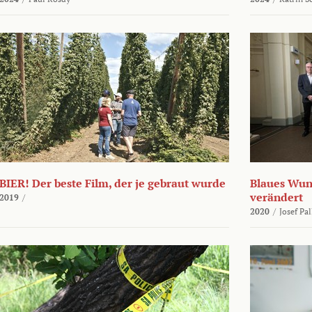
BIER! Der beste Film, der je gebraut wurde
Blaues Wund
verändert
2019
/
2020
/
Josef Pa