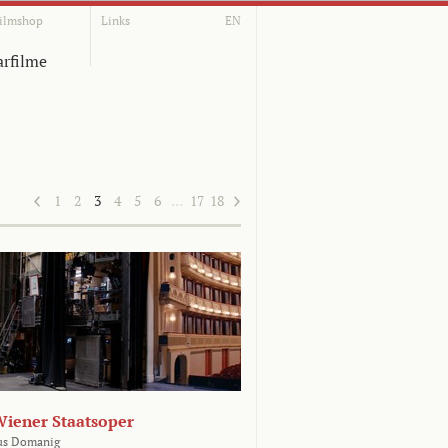
ilmshop
Links
EN
rfilme
1
2
3
4
5
6
…
17
18
Wiener Staatsoper
us Domanig