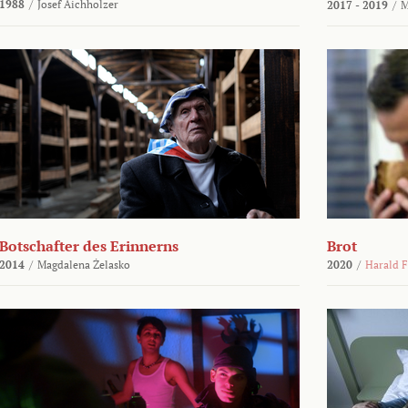
1988
/
Josef Aichholzer
2017 - 2019
/
M
Botschafter des Erinnerns
Brot
2014
/
Magdalena Żelasko
2020
/
Harald F