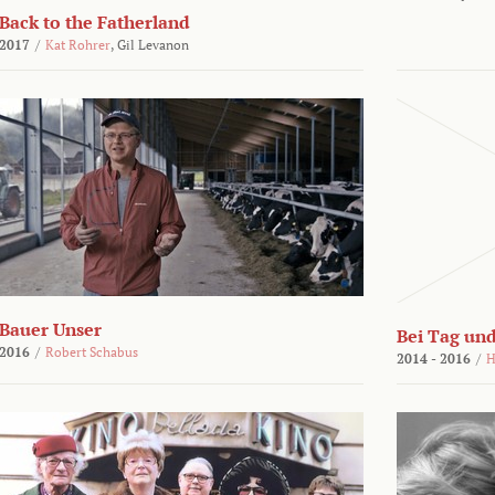
Back to the Fatherland
2017
/
Kat Rohrer
,
Gil Levanon
Bauer Unser
Bei Tag und
2016
/
Robert Schabus
2014 - 2016
/
H