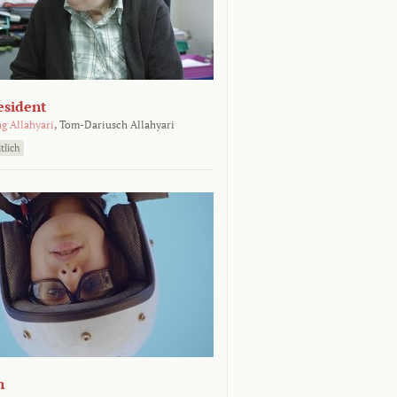
esident
g Allahyari
,
Tom-Dariusch Allahyari
tlich
n