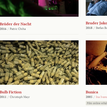
Bruder Jako
Brüder der Nacht
2018
/
Stefan 
2016
/
Patric Chiha
Bulb Fiction
Bunica
2011
/
Christoph Mayr
2005
/
Ina Ivan
Film online erhäl