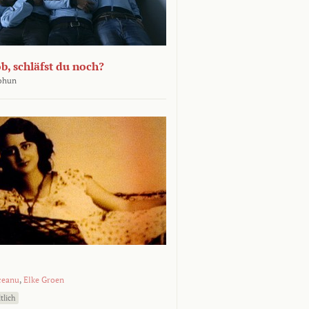
b, schläfst du noch?
Bohun
ceanu
,
Elke Groen
tlich