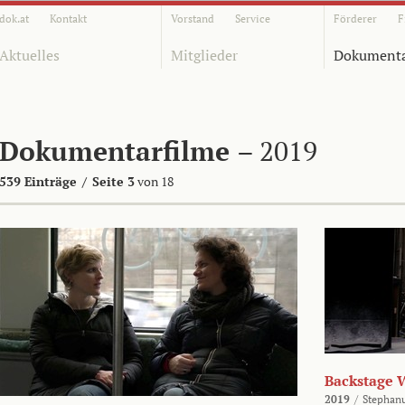
dok.at
Kontakt
Vorstand
Service
Förderer
F
Aktuelles
Mitglieder
Dokumenta
Dokumentarfilme
– 2019
539 Einträge
/
Seite 3
von 18
Backstage 
2019
/
Stephan