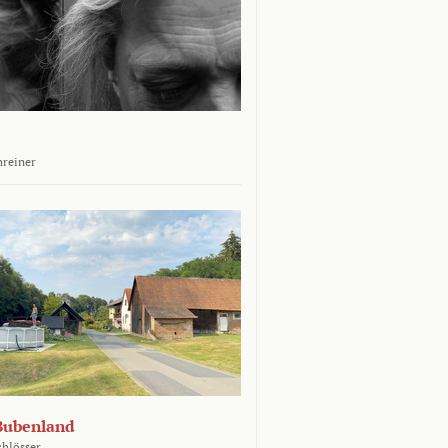
hreiner
Bubenland
chlösser