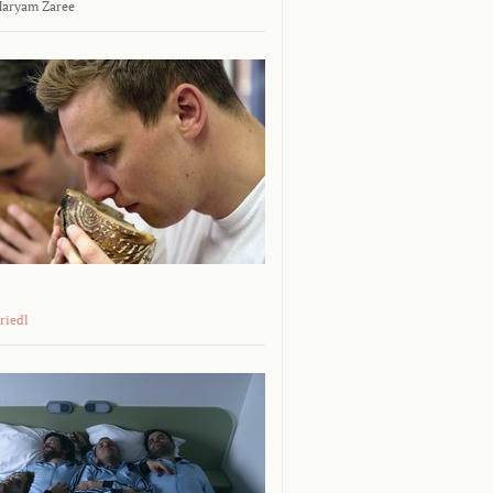
aryam Zaree
riedl