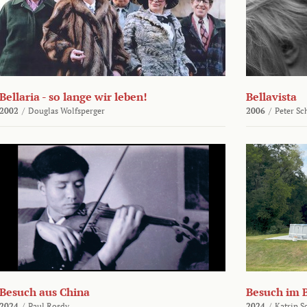
Bellaria - so lange wir leben!
Bellavista
2002
/
Douglas Wolfsperger
2006
/
Peter Sc
Besuch aus China
Besuch im 
2024
/
Paul Rosdy
2024
/
Katrin S