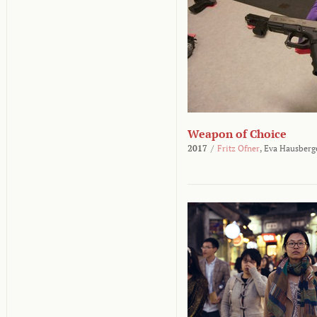
Weapon of Choice
2017
/
Fritz Ofner
,
Eva Hausberg