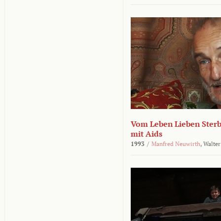
Vom Leben Lieben Sterb
mit Aids
1993
/
Manfred Neuwirth
,
Walter