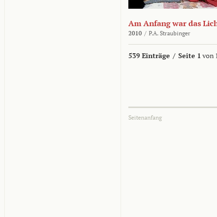
Am Anfang war das Lic
2010
/
P.A. Straubinger
539 Einträge
/
Seite 1
von 
Seitenanfang