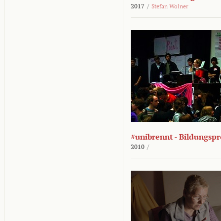
2017
/
Stefan Wolner
#unibrennt - Bildungspr
2010
/