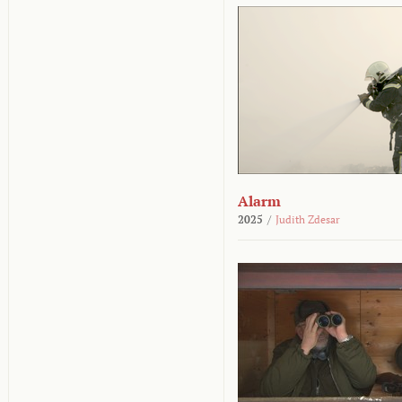
Alarm
2025
/
Judith Zdesar