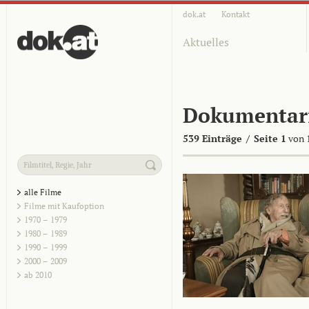
dok.at
Kontakt
Aktuelles
Dokumentar
539 Einträge
/
Seite 1
von 
alle Filme
Filme mit Kaufoption
1970 – 1979
1980 – 1989
1990 – 1999
2000 – 2009
ab 2010