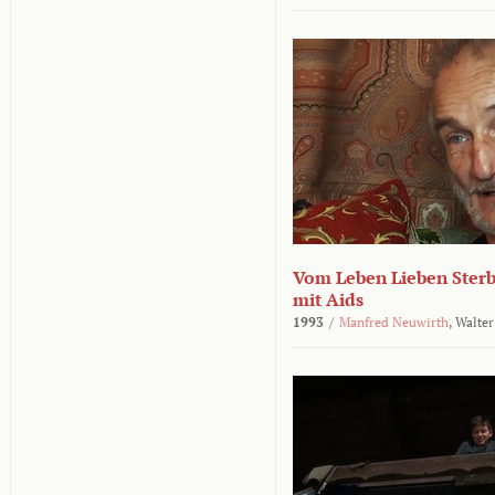
Vom Leben Lieben Sterb
mit Aids
1993
/
Manfred Neuwirth
,
Walter