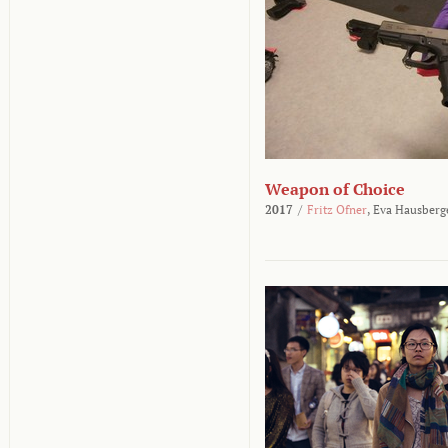
Weapon of Choice
2017
/
Fritz Ofner
,
Eva Hausberg