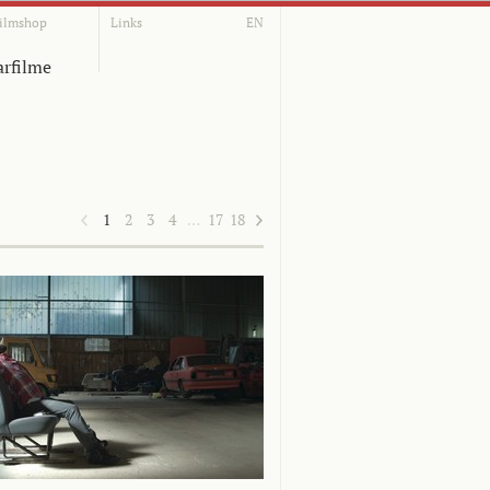
ilmshop
Links
EN
rfilme
1
2
3
4
…
17
18