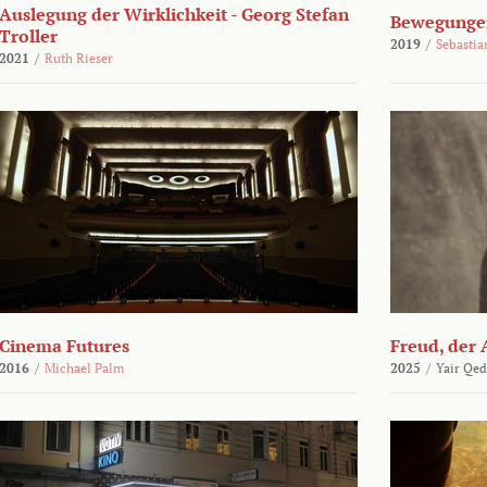
Auslegung der Wirklichkeit - Georg Stefan
Bewegungen
Troller
2019
/
Sebasti
2021
/
Ruth Rieser
Cinema Futures
Freud, der 
2016
/
Michael Palm
2025
/
Yair Qed