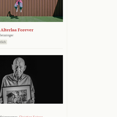
- Alterlaa Forever
leissinger
tlich
Weigensamer,
Christian Krönes