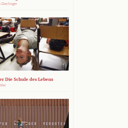
 Gierlinger
r Die Schule des Lebens
ttler