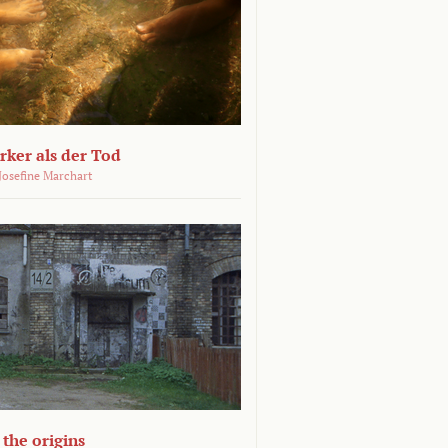
ärker als der Tod
 Josefine Marchart
the origins