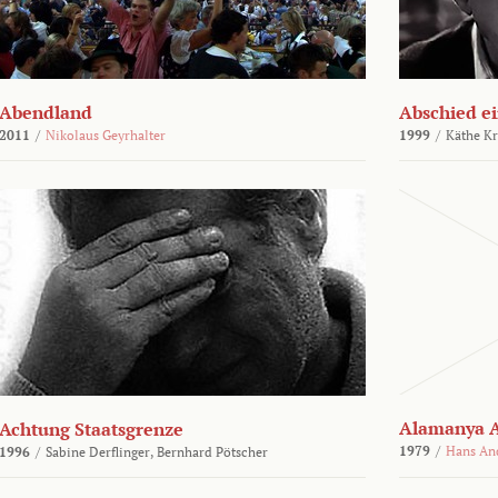
Abendland
Abschied ei
2011
/
Nikolaus Geyrhalter
1999
/
Käthe Kr
Alamanya A
Achtung Staatsgrenze
1979
/
Hans An
1996
/
Sabine Derflinger,
Bernhard Pötscher