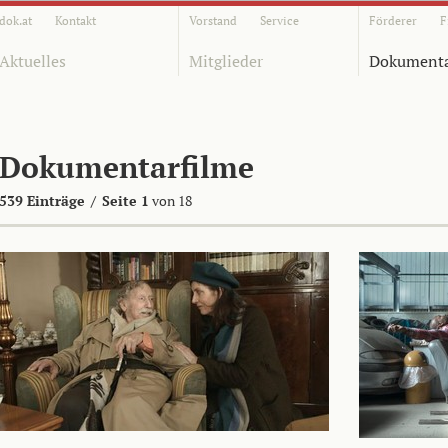
dok.at
Kontakt
Vorstand
Service
Förderer
F
Aktuelles
Mitglieder
Dokumenta
Dokumentarfilme
539 Einträge
/
Seite 1
von 18