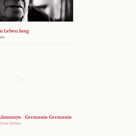
n Leben lang
atz
lamanya - Germania Germania
dreas Guttner