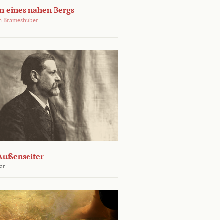
 eines nahen Bergs
an Brameshuber
Außenseiter
ar