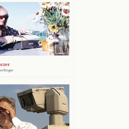
arzer
erflinger