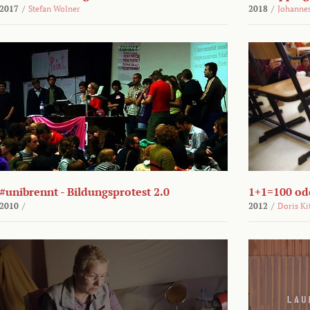
2017
/
Stefan Wolner
2018
/
Johannes
#unibrennt - Bildungsprotest 2.0
1+1=100 ode
2010
/
2012
/
Doris Ki