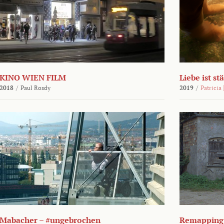
KINO WIEN FILM
Liebe ist st
2018
/
Paul Rosdy
2019
/
Patricia
Mabacher – #ungebrochen
Remapping 