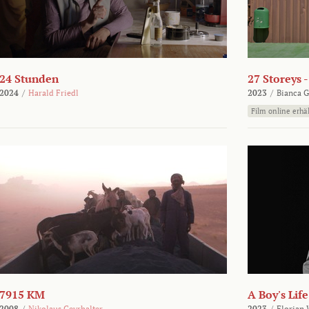
24 Stunden
27 Storeys 
2024
/
Harald Friedl
2023
/
Bianca G
Film online erhäl
7915 KM
A Boy's Life
2008
/
Nikolaus Geyrhalter
2023
/
Florian 