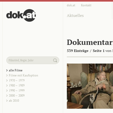
dok.at
Kontakt
Aktuelles
Dokumentar
539 Einträge
/
Seite 1
von 
alle Filme
Filme mit Kaufoption
1970 – 1979
1980 – 1989
1990 – 1999
2000 – 2009
ab 2010