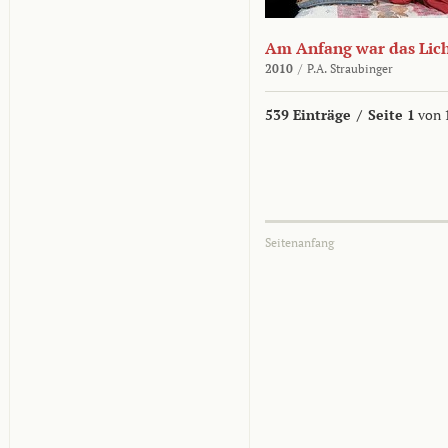
Am Anfang war das Lic
2010
/
P.A. Straubinger
539 Einträge
/
Seite 1
von 
Seitenanfang