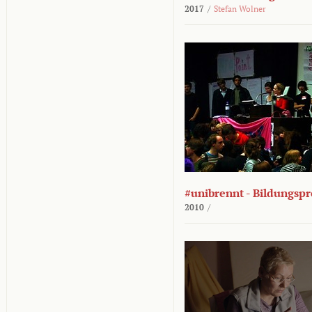
2017
/
Stefan Wolner
#unibrennt - Bildungspr
2010
/