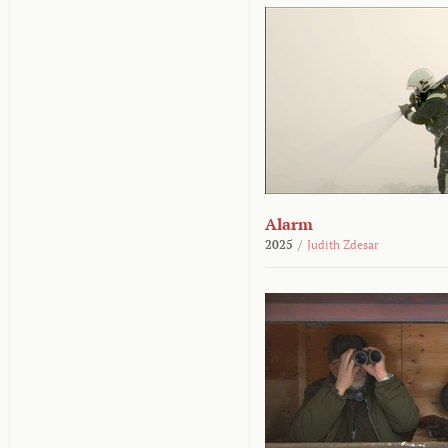
Alarm
2025
/
Judith Zdesar