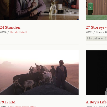
24 Stunden
27 Storeys 
2024
/
Harald Friedl
2023
/
Bianca G
Film online erhäl
7915 KM
A Boy's Life
2008
/
Nikolaus Geyrhalter
2023
/
Florian 