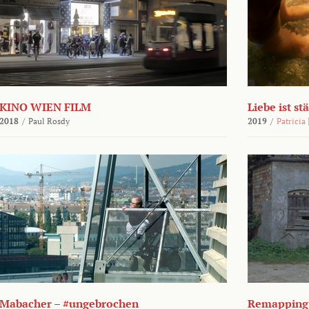
KINO WIEN FILM
Liebe ist st
2018
/
Paul Rosdy
2019
/
Patricia
Mabacher – #ungebrochen
Remapping 