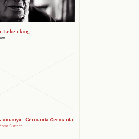
n Leben lang
atz
lamanya - Germania Germania
dreas Guttner