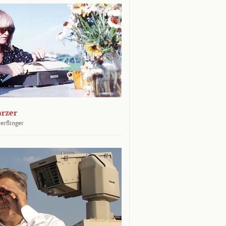
arzer
erflinger