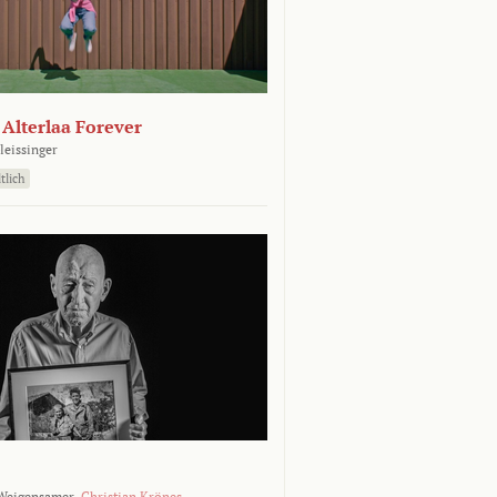
- Alterlaa Forever
leissinger
tlich
Weigensamer,
Christian Krönes