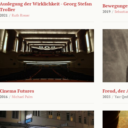
Auslegung der Wirklichkeit - Georg Stefan
Bewegungen
Troller
2019
/
Sebasti
2021
/
Ruth Rieser
Cinema Futures
Freud, der 
2016
/
Michael Palm
2025
/
Yair Qed