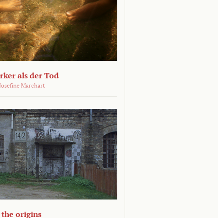
ärker als der Tod
 Josefine Marchart
the origins