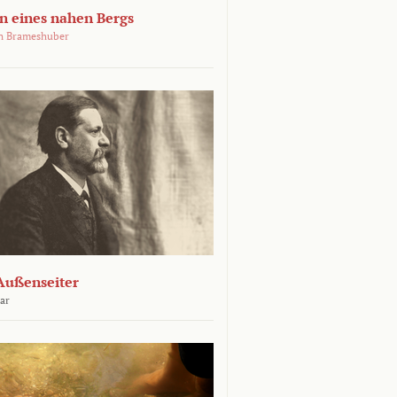
 eines nahen Bergs
an Brameshuber
Außenseiter
ar