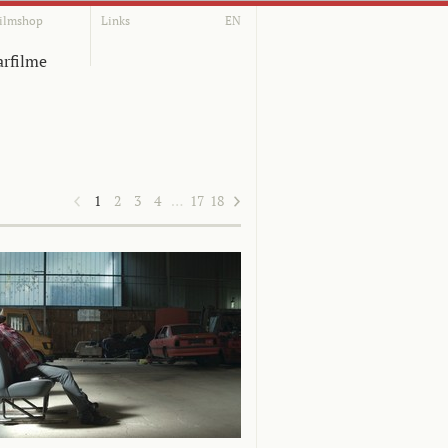
ilmshop
Links
EN
rfilme
1
2
3
4
…
17
18