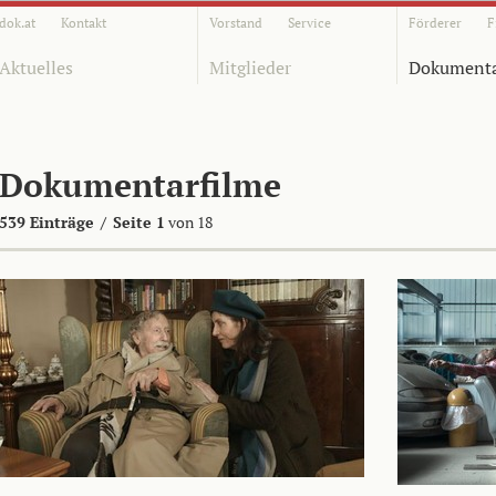
dok.at
Kontakt
Vorstand
Service
Förderer
F
Aktuelles
Mitglieder
Dokumenta
Dokumentarfilme
539 Einträge
/
Seite 1
von 18