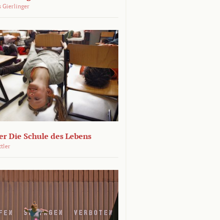
 Gierlinger
r Die Schule des Lebens
ttler