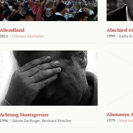
Abendland
Abschied ei
2011
/
Nikolaus Geyrhalter
1999
/
Käthe Kr
Alamanya A
Achtung Staatsgrenze
1979
/
Hans An
1996
/
Sabine Derflinger,
Bernhard Pötscher