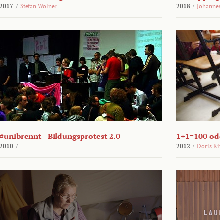
2017
/
Stefan Wolner
2018
/
Johannes
#unibrennt - Bildungsprotest 2.0
1+1=100 ode
2010
/
2012
/
Doris Ki