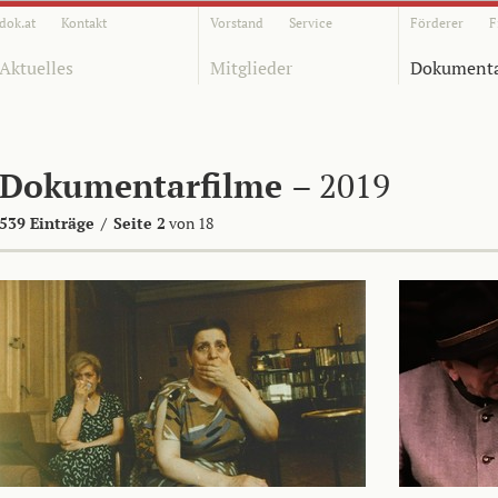
dok.at
Kontakt
Vorstand
Service
Förderer
F
Aktuelles
Mitglieder
Dokumenta
Dokumentarfilme
– 2019
539 Einträge
/
Seite 2
von 18