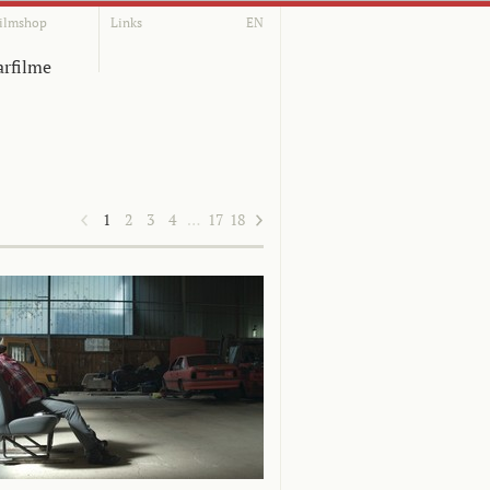
ilmshop
Links
EN
rfilme
1
2
3
4
…
17
18