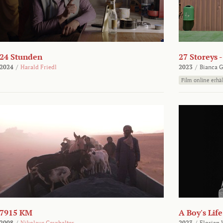
24 Stunden
27 Storeys 
2024
/
Harald Friedl
2023
/
Bianca G
Film online erhäl
7915 KM
A Boy's Life
2008
/
Nikolaus Geyrhalter
2023
/
Florian 