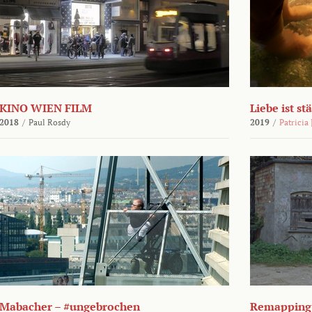
KINO WIEN FILM
Liebe ist st
2018
/
Paul Rosdy
2019
/
Patricia
Mabacher – #ungebrochen
Remapping 