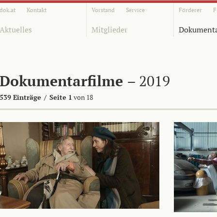
dok.at
Kontakt
Vorstand
Service
Förderer
F
Aktuelles
Mitglieder
Dokumenta
Dokumentarfilme
– 2019
539 Einträge
/
Seite 1
von 18