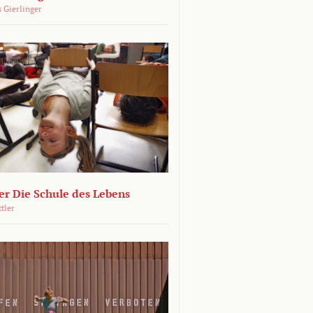
 Gierlinger
r Die Schule des Lebens
ttler