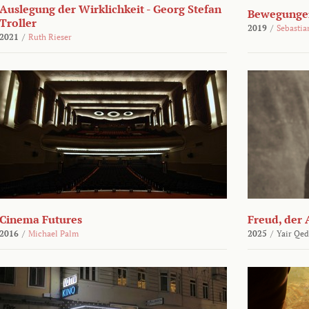
Auslegung der Wirklichkeit - Georg Stefan
Bewegungen
Troller
2019
/
Sebasti
2021
/
Ruth Rieser
Cinema Futures
Freud, der 
2016
/
Michael Palm
2025
/
Yair Qed