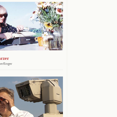
arzer
erflinger