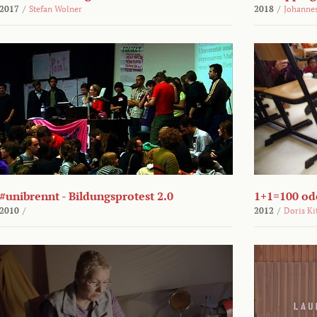
2017
/
Stefan Wolner
2018
/
Johannes
#unibrennt - Bildungsprotest 2.0
1+1=100 ode
2010
/
2012
/
Doris Ki