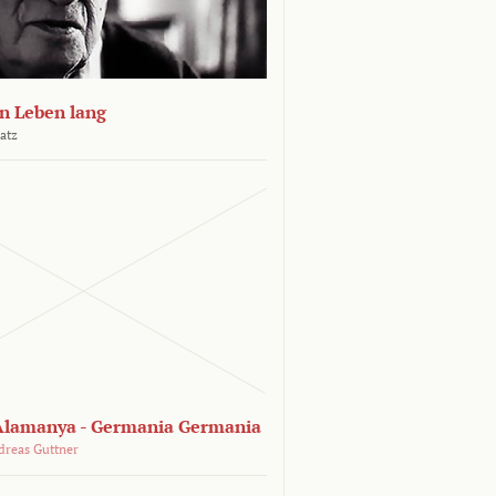
n Leben lang
atz
lamanya - Germania Germania
dreas Guttner