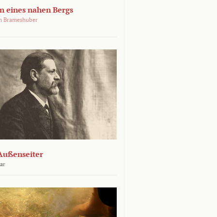
 eines nahen Bergs
an Brameshuber
Außenseiter
ar