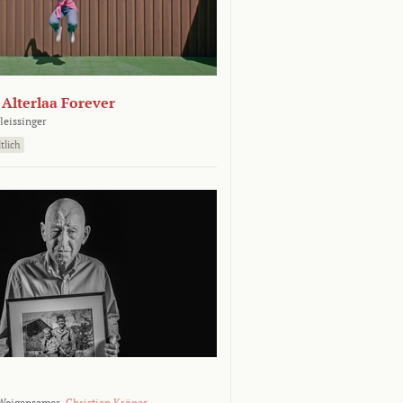
- Alterlaa Forever
leissinger
tlich
Weigensamer,
Christian Krönes