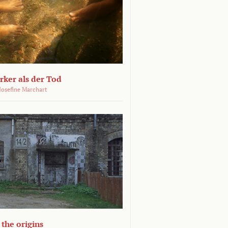
ärker als der Tod
 Josefine Marchart
the origins