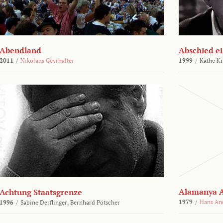
Abendland
Abschied ei
2011
/
Nikolaus Geyrhalter
1999
/
Käthe Kr
Alamanya A
Achtung Staatsgrenze
1979
/
Hans An
1996
/
Sabine Derflinger,
Bernhard Pötscher