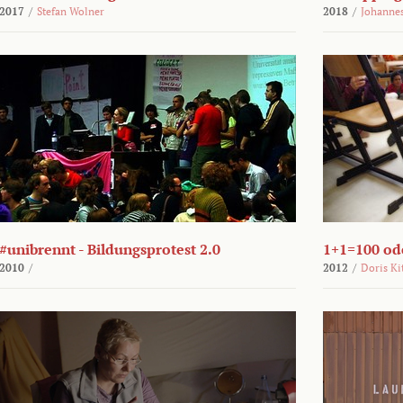
2017
/
Stefan Wolner
2018
/
Johannes
#unibrennt - Bildungsprotest 2.0
1+1=100 ode
2010
/
2012
/
Doris Ki