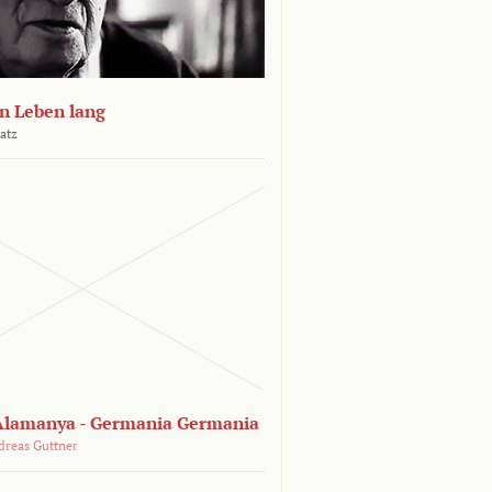
n Leben lang
atz
lamanya - Germania Germania
dreas Guttner