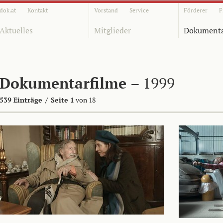
dok.at
Kontakt
Vorstand
Service
Förderer
F
Aktuelles
Mitglieder
Dokumenta
Dokumentarfilme
– 1999
539 Einträge
/
Seite 1
von 18