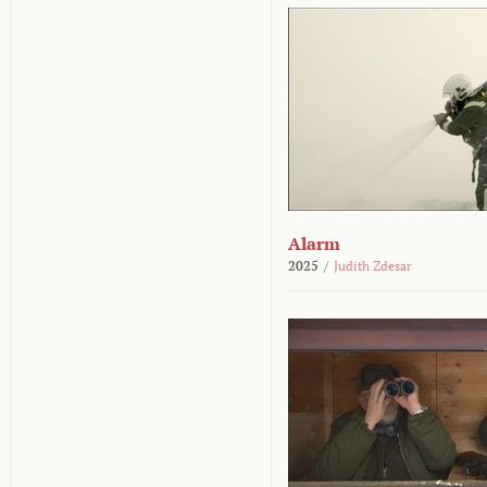
Alarm
2025
/
Judith Zdesar