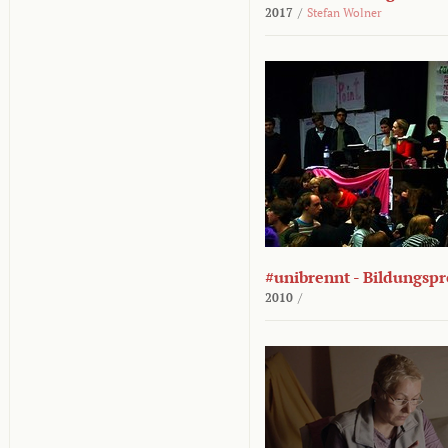
2017
/
Stefan Wolner
#unibrennt - Bildungspr
2010
/