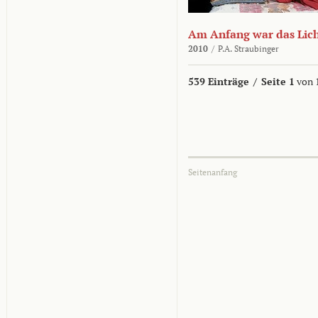
Am Anfang war das Lic
2010
/
P.A. Straubinger
539 Einträge
/
Seite 1
von 
Seitenanfang