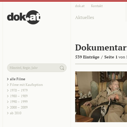
dok.at
Kontakt
Aktuelles
Dokumentar
539 Einträge
/
Seite 1
von 
alle Filme
Filme mit Kaufoption
1970 – 1979
1980 – 1989
1990 – 1999
2000 – 2009
ab 2010