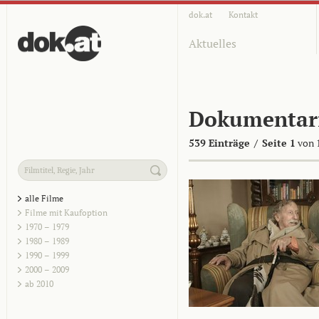
dok.at
Kontakt
Aktuelles
Dokumentar
539 Einträge
/
Seite 1
von 
alle Filme
Filme mit Kaufoption
1970 – 1979
1980 – 1989
1990 – 1999
2000 – 2009
ab 2010