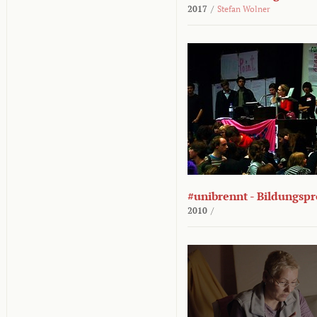
2017
/
Stefan Wolner
#unibrennt - Bildungspr
2010
/