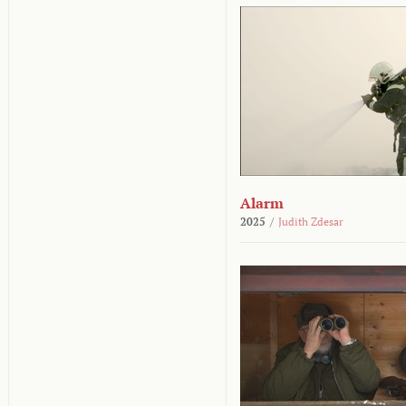
Alarm
2025
/
Judith Zdesar