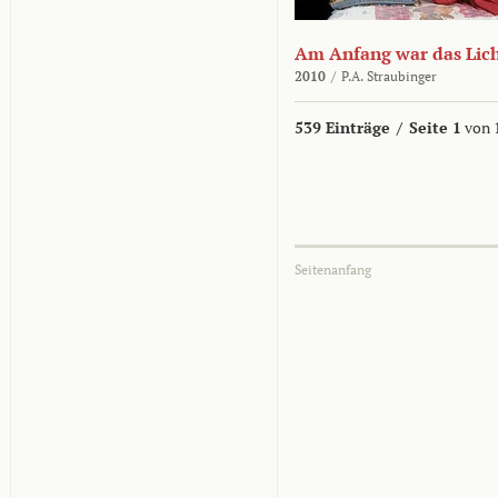
Am Anfang war das Lic
2010
/
P.A. Straubinger
539 Einträge
/
Seite 1
von 
Seitenanfang