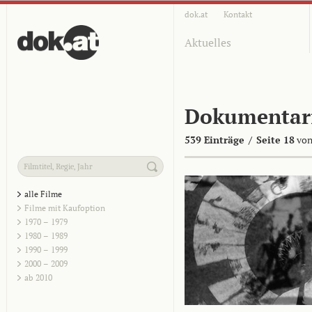
dok.at
Kontakt
Aktuelles
Dokumentar
539 Einträge
/
Seite 18
von
alle Filme
Filme mit Kaufoption
1970 – 1979
1980 – 1989
1990 – 1999
2000 – 2009
ab 2010