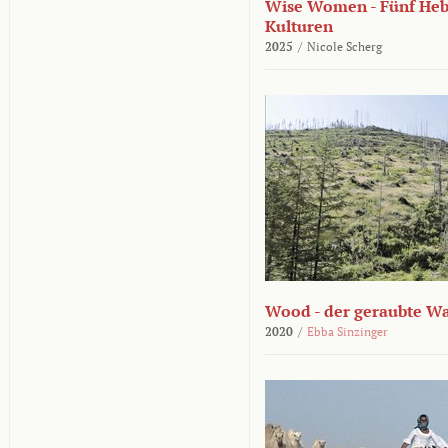
Wise Women - Fünf He
Kulturen
2025
/
Nicole Scherg
Wood - der geraubte W
2020
/
Ebba Sinzinger