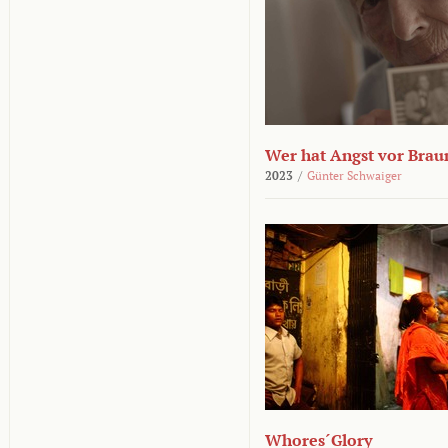
Wer hat Angst vor Brau
2023
/
Günter Schwaiger
Whores´Glory