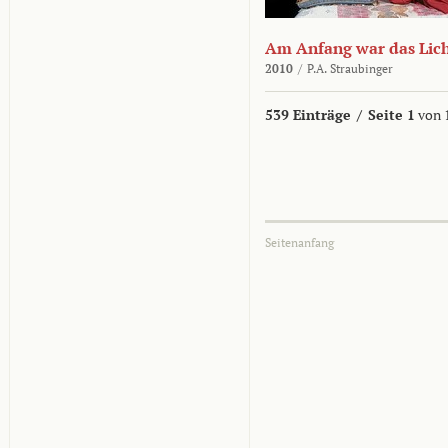
Am Anfang war das Lic
2010
/
P.A. Straubinger
539 Einträge
/
Seite 1
von 
Seitenanfang