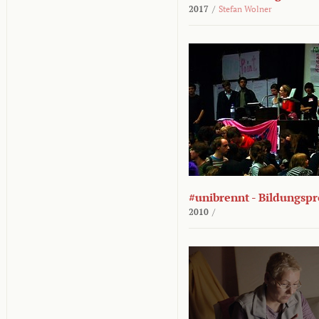
2017
/
Stefan Wolner
#unibrennt - Bildungspr
2010
/