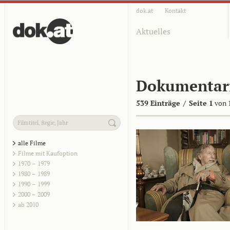
dok.at
Kontakt
Aktuelles
Dokumentar
539 Einträge
/
Seite 1
von 
alle Filme
Filme mit Kaufoption
1970 – 1979
1980 – 1989
1990 – 1999
2000 – 2009
ab 2010