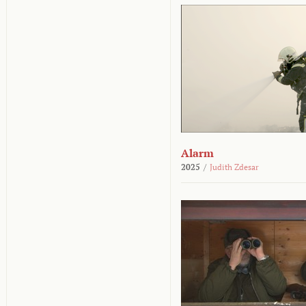
Alarm
2025
/
Judith Zdesar