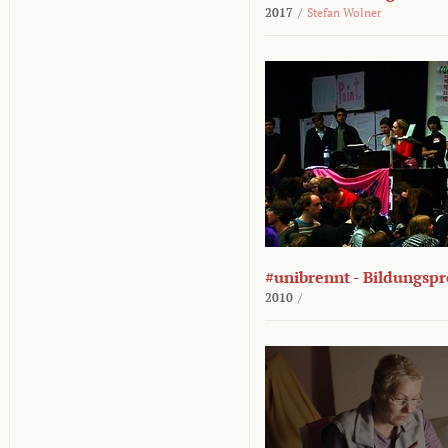
2017
/
Stefan Wolner
#unibrennt - Bildungspr
2010
/