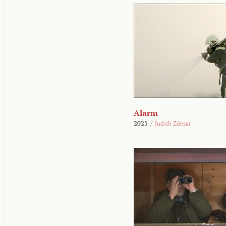
Alarm
2025
/
Judith Zdesar