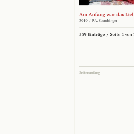
Am Anfang war das Lic
2010
/
P.A. Straubinger
539 Einträge
/
Seite 1
von 
Seitenanfang