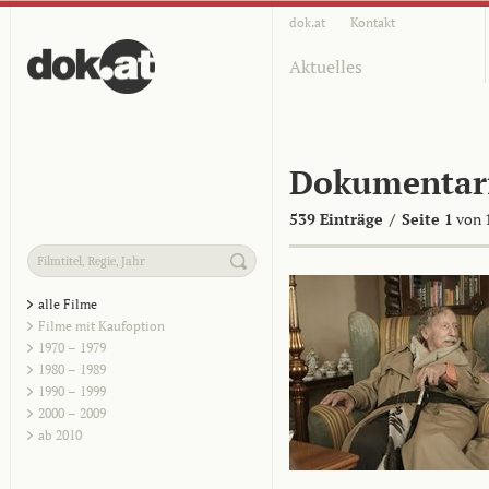
dok.at
Kontakt
Aktuelles
Dokumentar
539 Einträge
/
Seite 1
von 
alle Filme
Filme mit Kaufoption
1970 – 1979
1980 – 1989
1990 – 1999
2000 – 2009
ab 2010