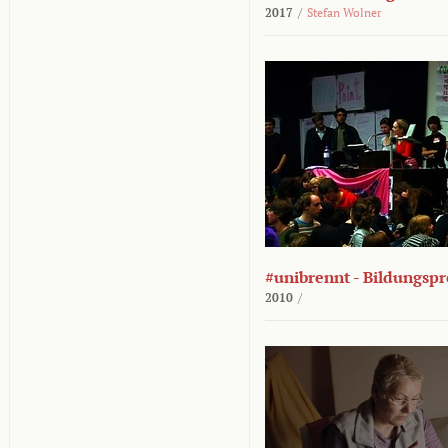
2017
/
Stefan Wolner
#unibrennt - Bildungspr
2010
/