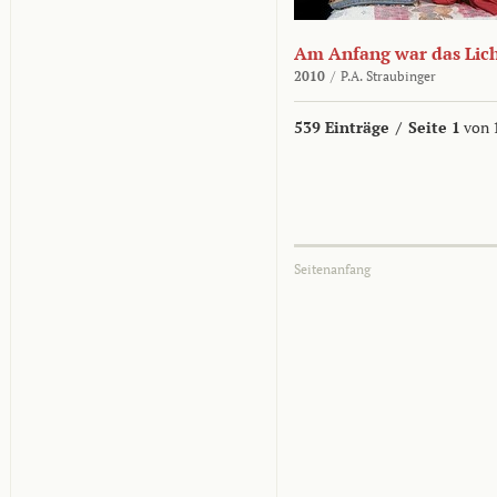
Am Anfang war das Lic
2010
/
P.A. Straubinger
539 Einträge
/
Seite 1
von 
Seitenanfang