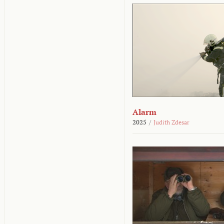
Alarm
2025
/
Judith Zdesar