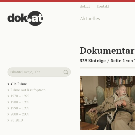
dok.at
Kontakt
Aktuelles
Dokumentar
539 Einträge
/
Seite 1
von 
alle Filme
Filme mit Kaufoption
1970 – 1979
1980 – 1989
1990 – 1999
2000 – 2009
ab 2010