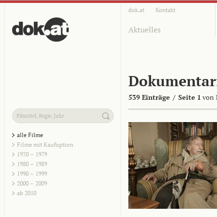
dok.at
Kontakt
Aktuelles
Dokumentar
539 Einträge
/
Seite 1
von 
alle Filme
Filme mit Kaufoption
1970 – 1979
1980 – 1989
1990 – 1999
2000 – 2009
ab 2010