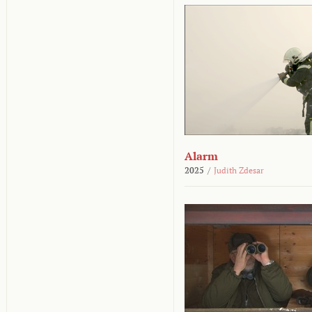
Alarm
2025
/
Judith Zdesar