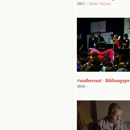
2017
/
Stefan Wolner
#unibrennt - Bildungspr
2010
/