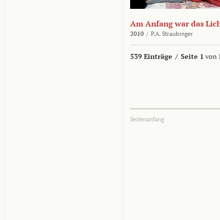
Am Anfang war das Lic
2010
/
P.A. Straubinger
539 Einträge
/
Seite 1
von 
Seitenanfang