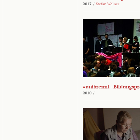
2017
/
Stefan Wolner
#unibrennt - Bildungspr
2010
/