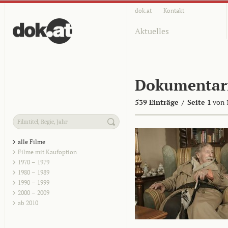
dok.at
Kontakt
Aktuelles
Dokumentar
539 Einträge
/
Seite 1
von 
alle Filme
Filme mit Kaufoption
1970 – 1979
1980 – 1989
1990 – 1999
2000 – 2009
ab 2010