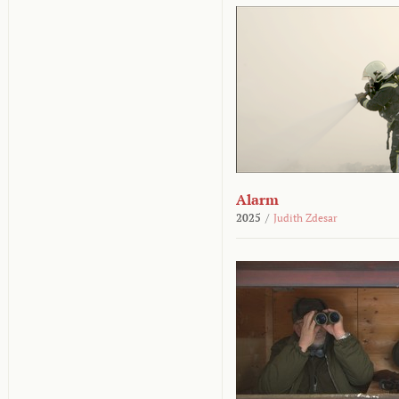
Alarm
2025
/
Judith Zdesar