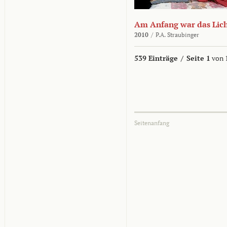
Am Anfang war das Lic
2010
/
P.A. Straubinger
539 Einträge
/
Seite 1
von 
Seitenanfang