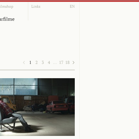
ilmshop
Links
EN
rfilme
1
2
3
4
…
17
18