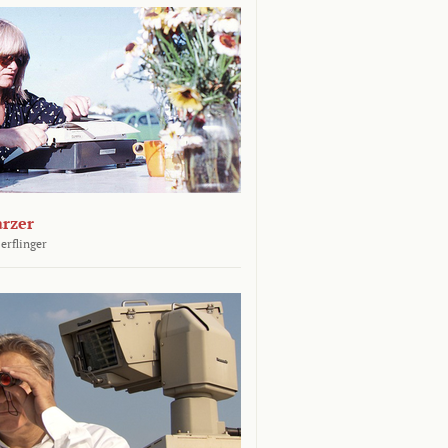
arzer
erflinger