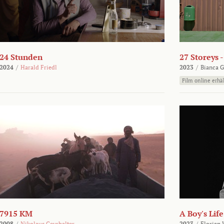
24 Stunden
27 Storeys 
2024
/
Harald Friedl
2023
/
Bianca G
Film online erhäl
7915 KM
A Boy's Life
2008
/
Nikolaus Geyrhalter
2023
/
Florian 