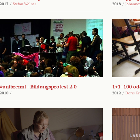
2017
/
Stefan Wolner
2018
/
Johannes
#unibrennt - Bildungsprotest 2.0
1+1=100 ode
2010
/
2012
/
Doris Ki