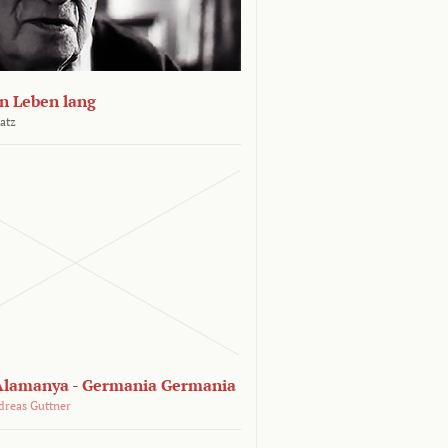
n Leben lang
atz
lamanya - Germania Germania
dreas Guttner