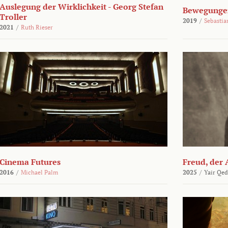
Auslegung der Wirklichkeit - Georg Stefan
Bewegungen
Troller
2019
/
Sebasti
2021
/
Ruth Rieser
Cinema Futures
Freud, der 
2016
/
Michael Palm
2025
/
Yair Qed