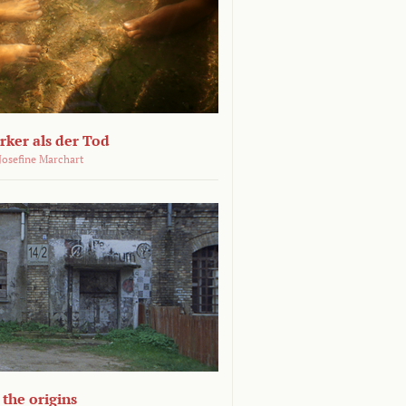
ärker als der Tod
 Josefine Marchart
the origins