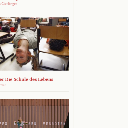
 Gierlinger
r Die Schule des Lebens
ttler