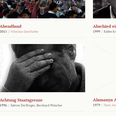
Abendland
Abschied ei
2011
/
Nikolaus Geyrhalter
1999
/
Käthe Kr
Alamanya A
Achtung Staatsgrenze
1979
/
Hans An
1996
/
Sabine Derflinger,
Bernhard Pötscher