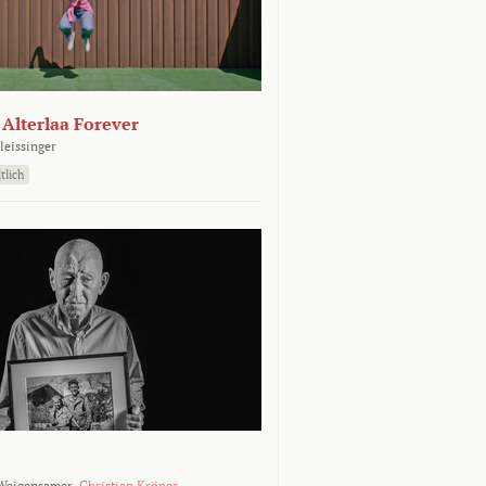
- Alterlaa Forever
leissinger
tlich
Weigensamer,
Christian Krönes