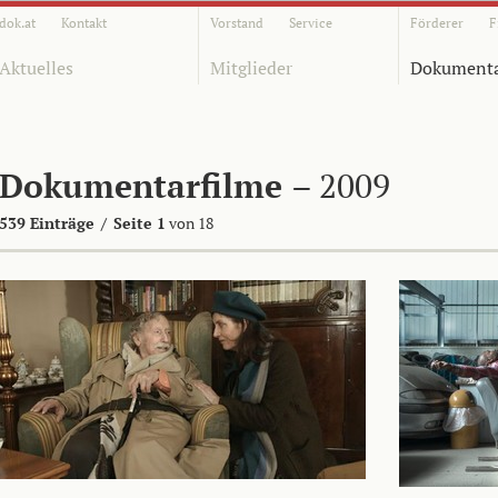
dok.at
Kontakt
Vorstand
Service
Förderer
F
Aktuelles
Mitglieder
Dokumenta
Dokumentarfilme
– 2009
539 Einträge
/
Seite 1
von 18