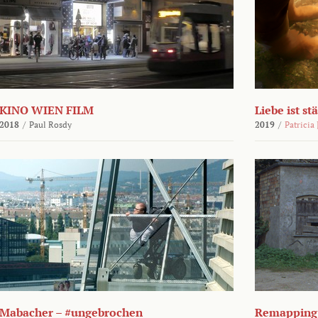
KINO WIEN FILM
Liebe ist st
2018
/
Paul Rosdy
2019
/
Patricia
Mabacher – #ungebrochen
Remapping 