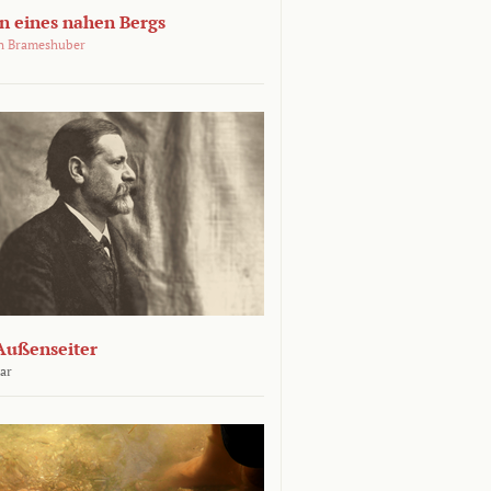
 eines nahen Bergs
an Brameshuber
Außenseiter
ar