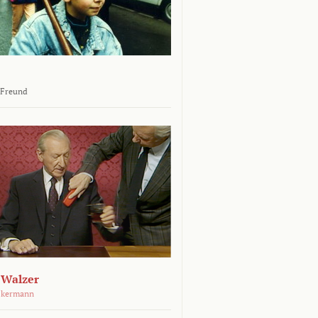
 Freund
 Walzer
ckermann