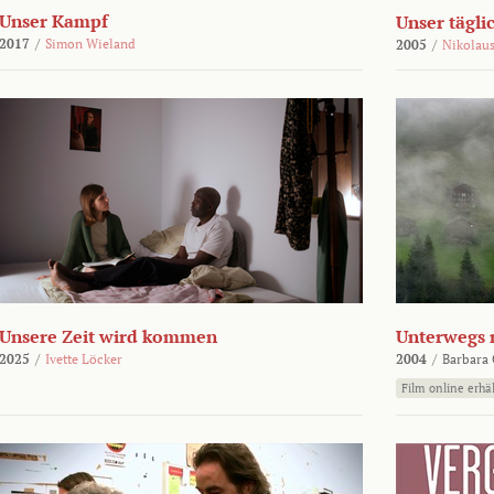
Unser Kampf
Unser tägli
2017
/
Simon Wieland
2005
/
Nikolaus
Unsere Zeit wird kommen
Unterwegs 
2025
/
Ivette Löcker
2004
/
Barbara 
Film online erhäl