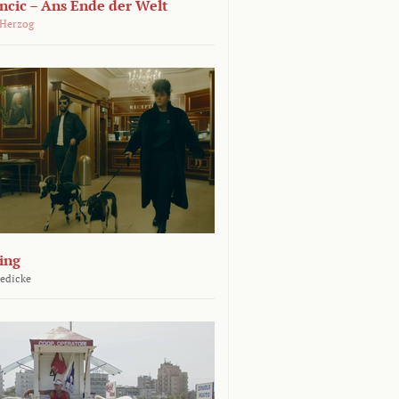
ncic – Ans Ende der Welt
 Herzog
ing
Jedicke