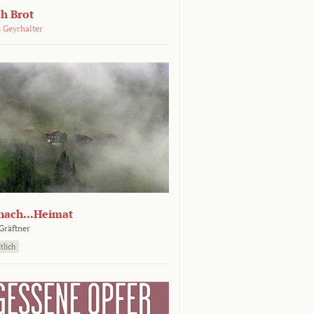
ch Brot
 Geyrhalter
nach...Heimat
Gräftner
tlich