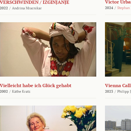
Victor Urba
VERSCHWINDEN / IZGINJANJE
2024
/
Stephan
2022
/
Andrina Mracnikar
Vielleicht habe ich Glück gehabt
Vienna Call
2002
/
Käthe Kratz
2023
/
Philipp 