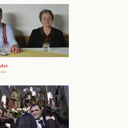
ndet
öcker