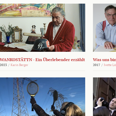
WANKOSTÄTTN - Ein Überlebender erzählt
Was uns bi
2023
/
Karin Berger
2017
/
Ivette L