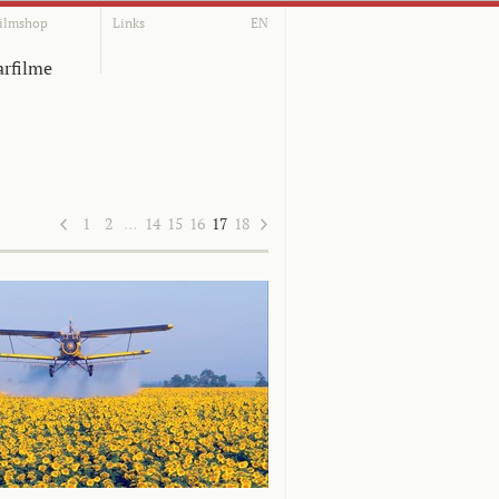
ilmshop
Links
EN
rfilme
1
2
…
14
15
16
17
18