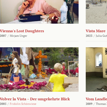
Vienna's Lost Daughters
Vista Mare
2007
/
Mirjam Unger
2023
/
Julia Gu
Volver la Vista – Der umgekehrte Blick
Vom Landl
2005
/
Fridolin Schönwiese
2009
/
Thomas 