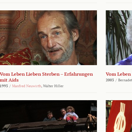
Vom Leben Lieben Sterben – Erfahrungen
Vom Leben 
mit Aids
2003
/
Bernadet
1993
/
Manfred Neuwirth
,
Walter Hiller