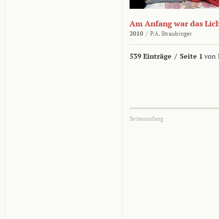
Am Anfang war das Lic
2010
/
P.A. Straubinger
539 Einträge
/
Seite 1
von 
Seitenanfang