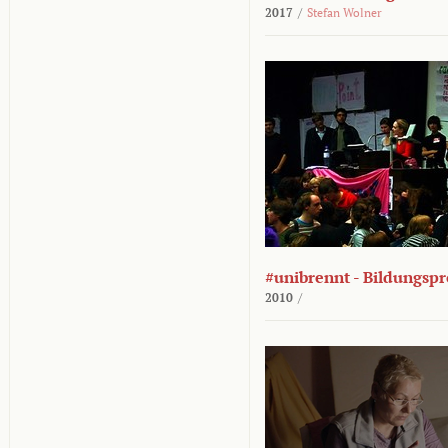
2017
/
Stefan Wolner
#unibrennt - Bildungspr
2010
/