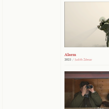
Alarm
2025
/
Judith Zdesar