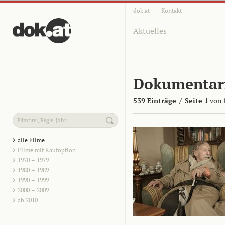
dok.at
Kontakt
Aktuelles
Dokumentar
539 Einträge
/
Seite 1
von 
alle Filme
Filme mit Kaufoption
1970 – 1979
1980 – 1989
1990 – 1999
2000 – 2009
ab 2010