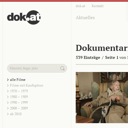
dok.at
Kontakt
Aktuelles
Dokumentar
539 Einträge
/
Seite 1
von 
alle Filme
Filme mit Kaufoption
1970 – 1979
1980 – 1989
1990 – 1999
2000 – 2009
ab 2010