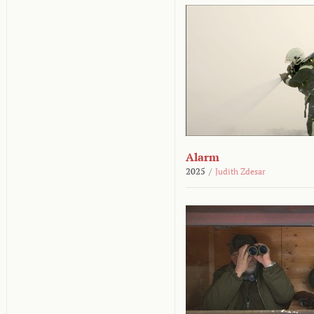
Alarm
2025
/
Judith Zdesar