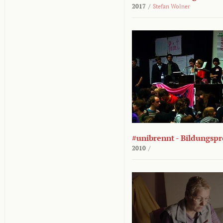
2017
/
Stefan Wolner
#unibrennt - Bildungspr
2010
/