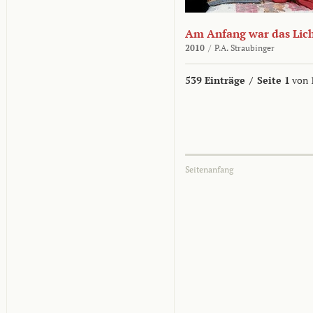
Am Anfang war das Lic
2010
/
P.A. Straubinger
539 Einträge
/
Seite 1
von 
Seitenanfang