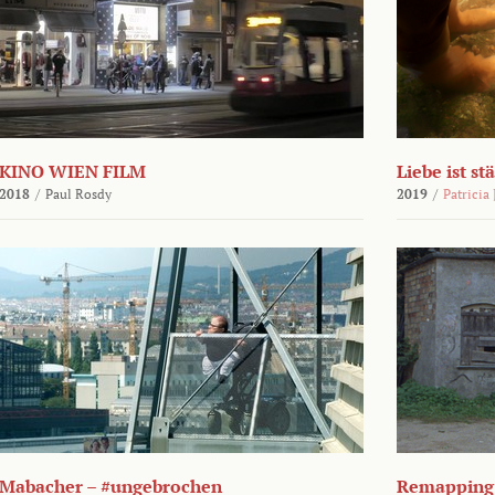
KINO WIEN FILM
Liebe ist st
2018
/
Paul Rosdy
2019
/
Patricia
Mabacher – #ungebrochen
Remapping 