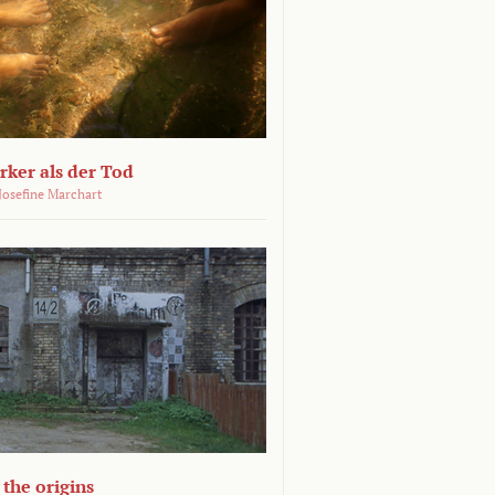
ärker als der Tod
 Josefine Marchart
the origins