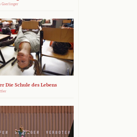
 Gierlinger
r Die Schule des Lebens
ttler