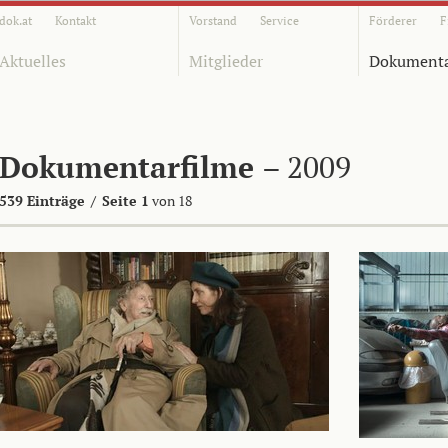
dok.at
Kontakt
Vorstand
Service
Förderer
F
Aktuelles
Mitglieder
Dokumenta
Dokumentarfilme
– 2009
539 Einträge
/
Seite 1
von 18