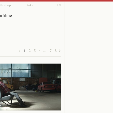
ilmshop
Links
EN
rfilme
1
2
3
4
…
17
18