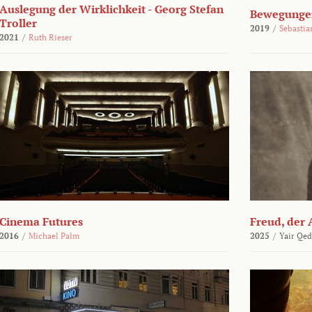
Auslegung der Wirklichkeit - Georg Stefan
Bewegungen
Troller
2019
/
Sebasti
2021
/
Ruth Rieser
Cinema Futures
Freud, der 
2016
/
Michael Palm
2025
/
Yair Qed