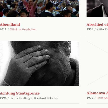
Abendland
Abschied ei
2011
/
Nikolaus Geyrhalter
1999
/
Käthe Kr
Alamanya A
Achtung Staatsgrenze
1979
/
Hans An
1996
/
Sabine Derflinger,
Bernhard Pötscher