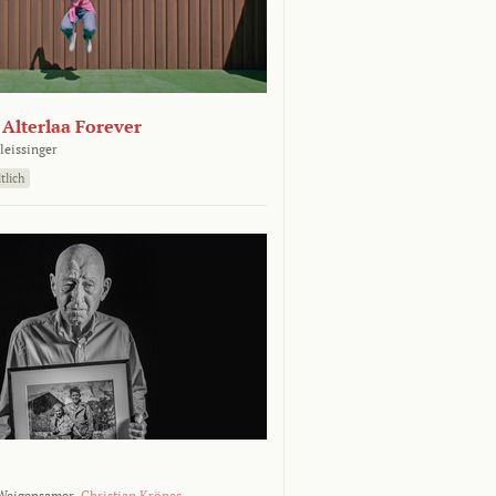
- Alterlaa Forever
leissinger
tlich
Weigensamer,
Christian Krönes