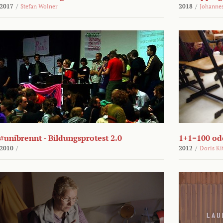
2017
/
Stefan Wolner
2018
/
Johannes
#unibrennt - Bildungsprotest 2.0
1+1=100 ode
2010
/
2012
/
Doris Ki