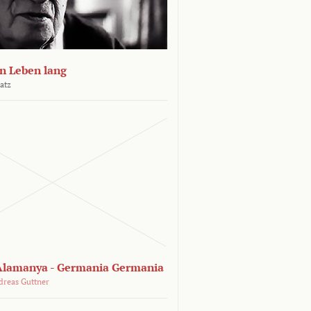
n Leben lang
atz
lamanya - Germania Germania
dreas Guttner