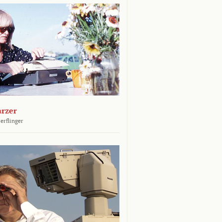
arzer
erflinger