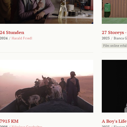
24 Stunden
27 Storeys 
2024
/
Harald Friedl
2023
/
Bianca G
Film online erhäl
7915 KM
A Boy's Life
2008
/
Nikolaus Geyrhalter
2023
/
Florian 