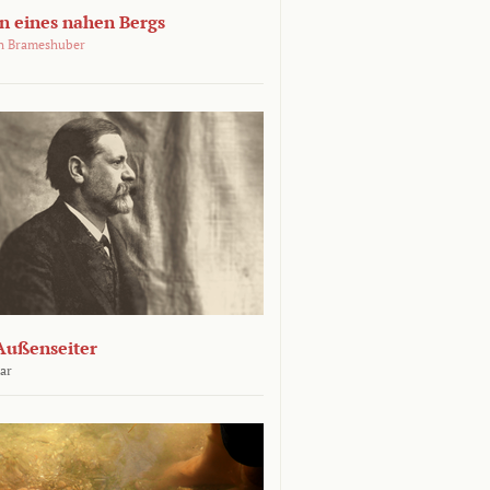
 eines nahen Bergs
an Brameshuber
Außenseiter
ar