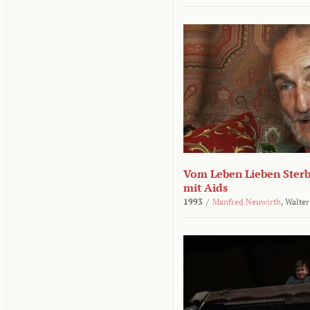
Vom Leben Lieben Sterb
mit Aids
1993
/
Manfred Neuwirth
,
Walter