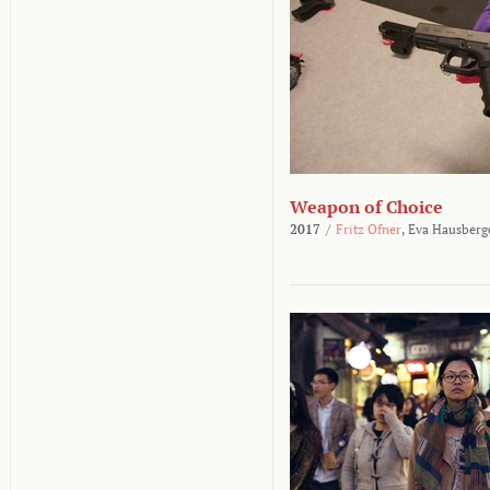
Weapon of Choice
2017
/
Fritz Ofner
,
Eva Hausberg