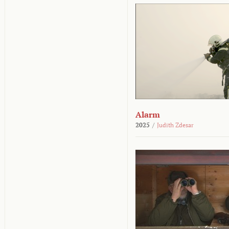
Alarm
2025
/
Judith Zdesar