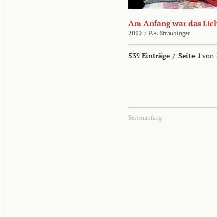
Am Anfang war das Lic
2010
/
P.A. Straubinger
539 Einträge
/
Seite 1
von 
Seitenanfang