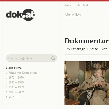
dok.at
Kontakt
Aktuelles
Dokumentar
539 Einträge
/
Seite 1
von 
alle Filme
Filme mit Kaufoption
1970 – 1979
1980 – 1989
1990 – 1999
2000 – 2009
ab 2010