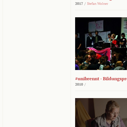
2017
/
Stefan Wolner
#unibrennt - Bildungspr
2010
/