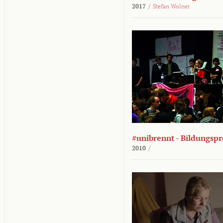
2017
/
Stefan Wolner
#unibrennt - Bildungspr
2010
/