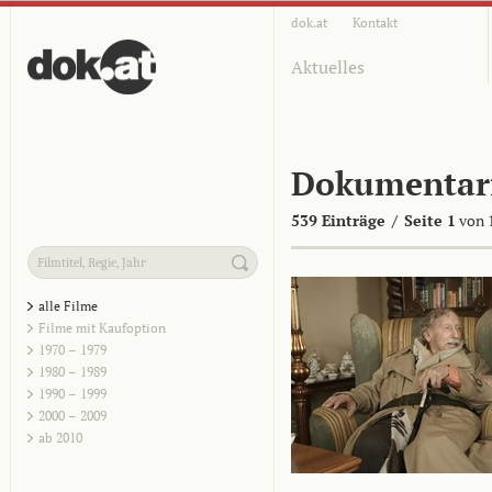
dok.at
Kontakt
Aktuelles
Dokumentar
539 Einträge
/
Seite 1
von 
alle Filme
Filme mit Kaufoption
1970 – 1979
1980 – 1989
1990 – 1999
2000 – 2009
ab 2010