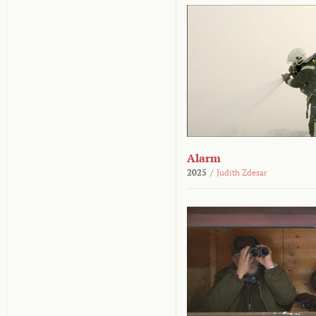
Alarm
2025
/
Judith Zdesar