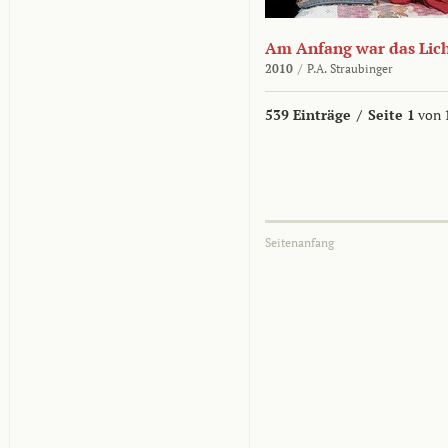
Am Anfang war das Lic
2010
/
P.A. Straubinger
539 Einträge
/
Seite 1
von 
Seitenanfang