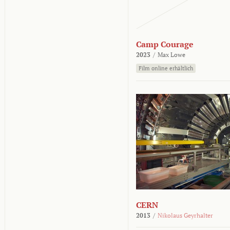
Camp Courage
2023
/
Max Lowe
Film online erhältlich
CERN
2013
/
Nikolaus Geyrhalter