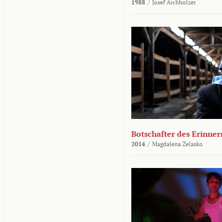
1988
/
Josef Aichholzer
Botschafter des Erinner
2014
/
Magdalena Żelasko