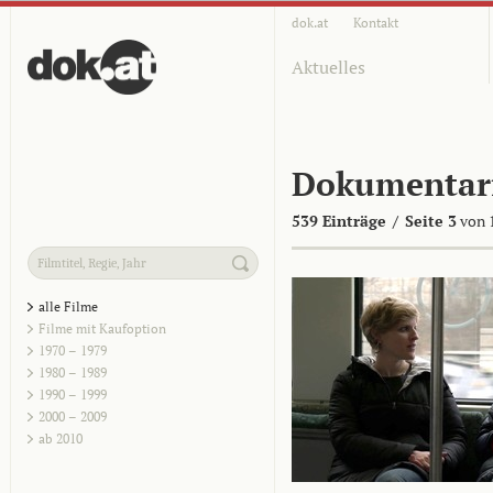
dok.at
Kontakt
Aktuelles
Dokumentar
539 Einträge
/
Seite 3
von 
alle Filme
Filme mit Kaufoption
1970 – 1979
1980 – 1989
1990 – 1999
2000 – 2009
ab 2010