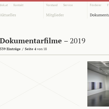
dok.at
Kontakt
Vorstand
Service
Förderer
F
Aktuelles
Mitglieder
Dokumenta
Dokumentarfilme
– 2019
539 Einträge
/
Seite 4
von 18