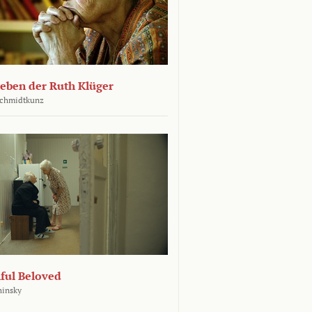
leben der Ruth Klüger
Schmidtkunz
ful Beloved
hinsky