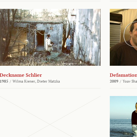
Deckname Schlier
Defamatio
1985
/
Wilma Kiener,
Dieter Matzka
2009
/
Yoav Sh