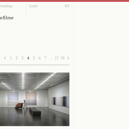
ilmshop
Links
EN
rfilme
1
2
3
4
5
6
7
…
17
18