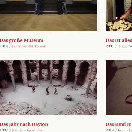
Das große Museum
Das ist alles
2014
/
Johannes Holzhausen
2001
/
Tizza Co
Das Jahr nach Dayton
Das Kind in
1997
/
Nikolaus Geyrhalter
2014
/
Gloria D