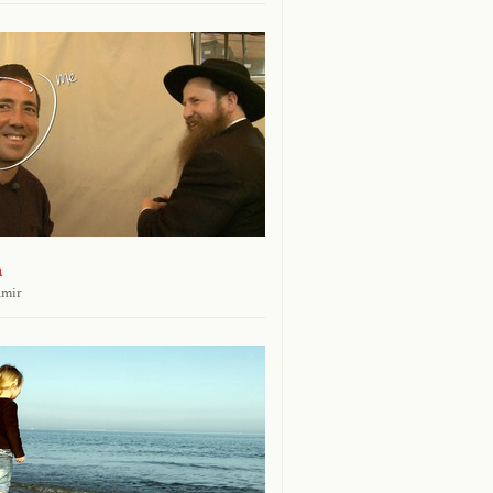
n
amir