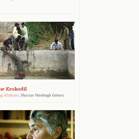
he Krokodil
g Allahyari
,
Maziyar Moshtagh Gohary