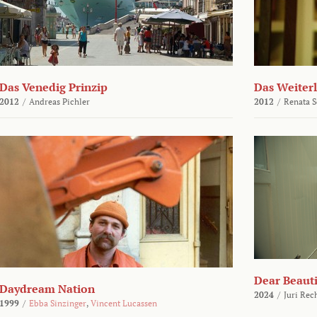
Das Venedig Prinzip
Das Weiter
2012
/
Andreas Pichler
2012
/
Renata 
Dear Beauti
Daydream Nation
2024
/
Juri Rec
1999
/
Ebba Sinzinger
,
Vincent Lucassen