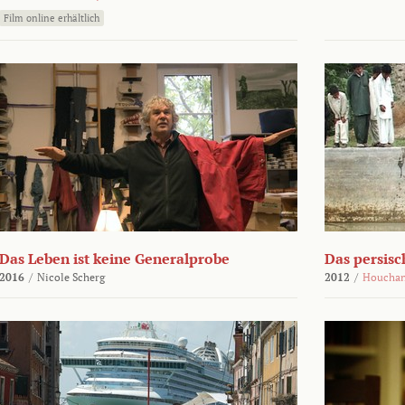
Film online erhältlich
Das Leben ist keine Generalprobe
Das persisc
2016
/
Nicole Scherg
2012
/
Houchan