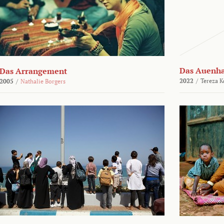
Das Auenh
Das Arrangement
2022
/
Tereza K
2005
/
Nathalie Borgers