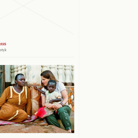
aus
otyk