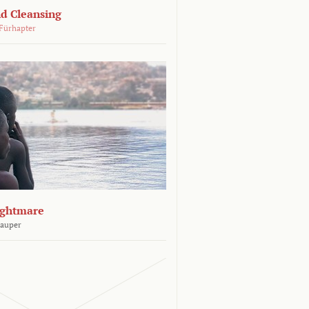
d Cleansing
Fürhapter
ightmare
Sauper