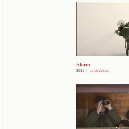
Alarm
2025
/
Judith Zdesar