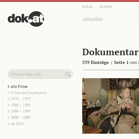
dok.at
Kontakt
Aktuelles
Dokumentar
539 Einträge
/
Seite 1
von 
alle Filme
Filme mit Kaufoption
1970 – 1979
1980 – 1989
1990 – 1999
2000 – 2009
ab 2010