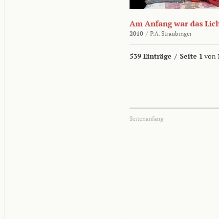
Am Anfang war das Lic
2010
/
P.A. Straubinger
539 Einträge
/
Seite 1
von 
Seitenanfang