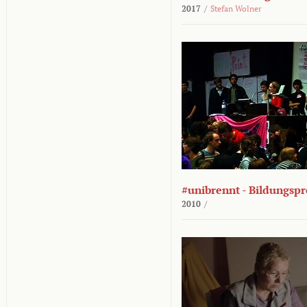
2017
/
Stefan Wolner
#unibrennt - Bildungspr
2010
/