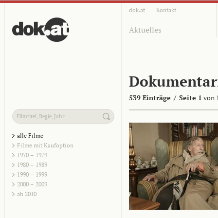
dok.at
Kontakt
Aktuelles
Dokumentar
539 Einträge
/
Seite 1
von 
alle Filme
Filme mit Kaufoption
1970 – 1979
1980 – 1989
1990 – 1999
2000 – 2009
ab 2010