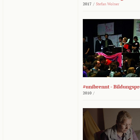
2017
/
Stefan Wolner
#unibrennt - Bildungspr
2010
/