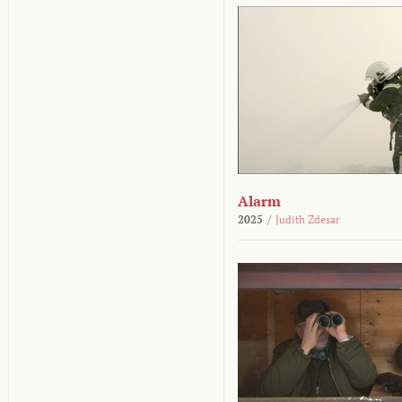
Alarm
2025
/
Judith Zdesar