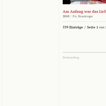
Am Anfang war das Lic
2010
/
P.A. Straubinger
539 Einträge
/
Seite 1
von 
Seitenanfang