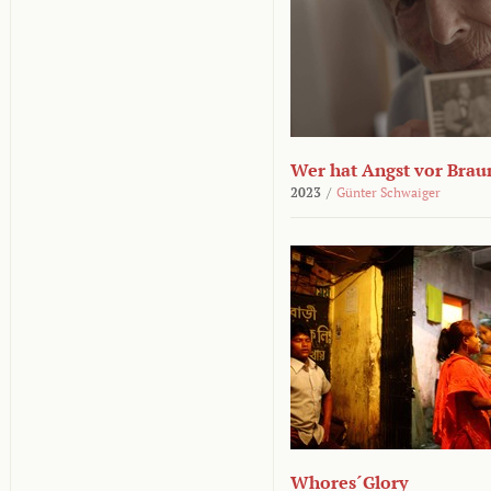
Wer hat Angst vor Brau
2023
/
Günter Schwaiger
Whores´Glory