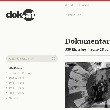
dok.at
Kontakt
Aktuelles
Dokumentar
539 Einträge
/
Seite 18
von
alle Filme
Filme mit Kaufoption
1970 – 1979
1980 – 1989
1990 – 1999
2000 – 2009
ab 2010