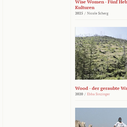
Wise Women - Fünf He
Kulturen
2025
/
Nicole Scherg
Wood - der geraubte W
2020
/
Ebba Sinzinger