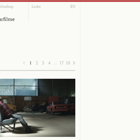
ilmshop
Links
EN
rfilme
1
2
3
4
…
17
18