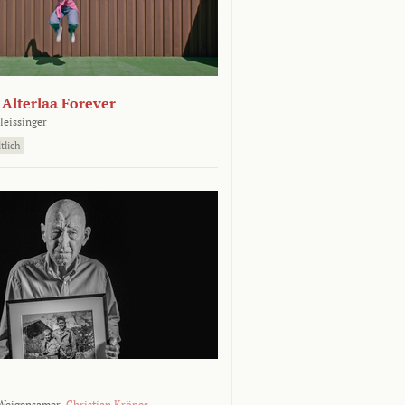
- Alterlaa Forever
leissinger
tlich
Weigensamer,
Christian Krönes