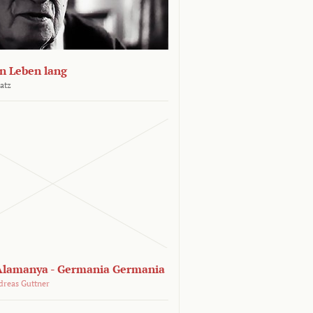
n Leben lang
atz
lamanya - Germania Germania
dreas Guttner