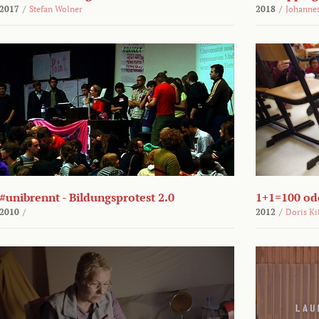
2017
/
Stefan Wolner
2018
/
Johannes
#unibrennt - Bildungsprotest 2.0
1+1=100 ode
2010
/
2012
/
Doris Ki