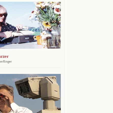
arzer
erflinger