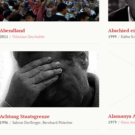
Abendland
Abschied ei
2011
/
Nikolaus Geyrhalter
1999
/
Käthe Kr
Alamanya A
Achtung Staatsgrenze
1979
/
Hans An
1996
/
Sabine Derflinger,
Bernhard Pötscher