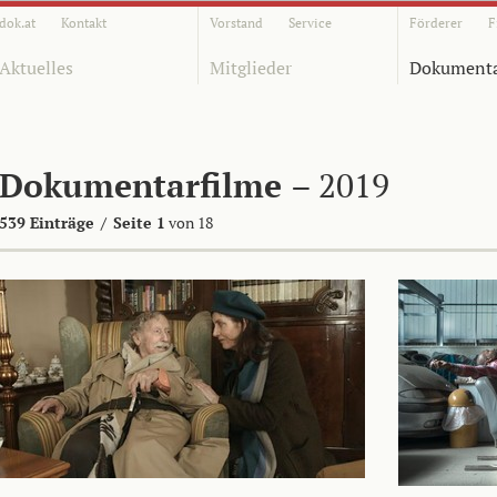
dok.at
Kontakt
Vorstand
Service
Förderer
F
Aktuelles
Mitglieder
Dokumenta
Dokumentarfilme
– 2019
539 Einträge
/
Seite 1
von 18