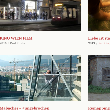
KINO WIEN FILM
Liebe ist st
2018
/
Paul Rosdy
2019
/
Patricia
Mabacher – #ungebrochen
Remapping 