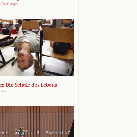
 Gierlinger
r Die Schule des Lebens
ttler