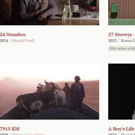
24 Stunden
27 Storeys 
2024
/
Harald Friedl
2023
/
Bianca G
Film online erhäl
7915 KM
A Boy's Life
2008
/
Nikolaus Geyrhalter
2023
/
Florian 