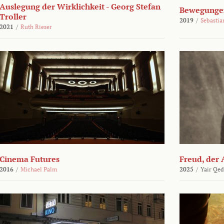
Auslegung der Wirklichkeit - Georg Stefan
Bewegungen
Troller
2019
/
Sebasti
2021
/
Ruth Rieser
Cinema Futures
Freud, der 
2016
/
Michael Palm
2025
/
Yair Qed