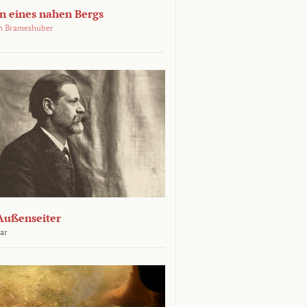
 eines nahen Bergs
an Brameshuber
Außenseiter
ar