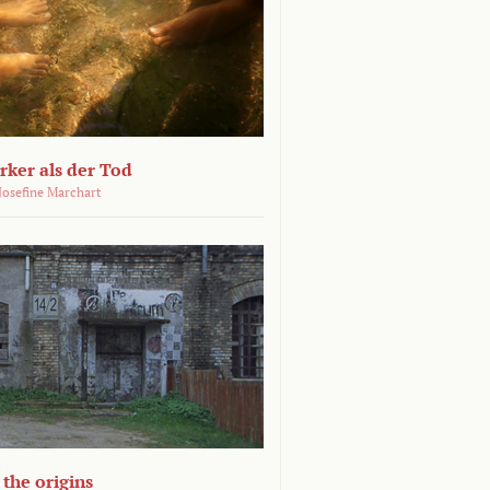
ärker als der Tod
 Josefine Marchart
the origins