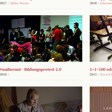
2017
/
Stefan Wolner
2018
/
Johannes
#unibrennt - Bildungsprotest 2.0
1+1=100 ode
2010
/
2012
/
Doris Ki