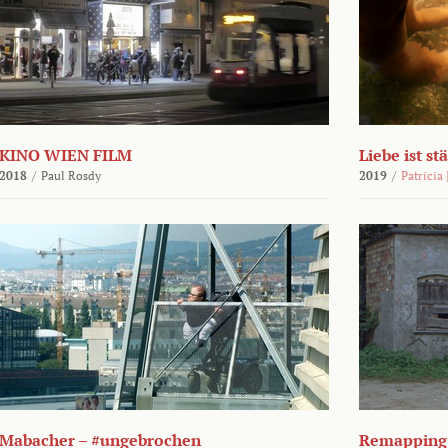
KINO WIEN FILM
Liebe ist st
2018
/
Paul Rosdy
2019
/
Patricia
Mabacher – #ungebrochen
Remapping 