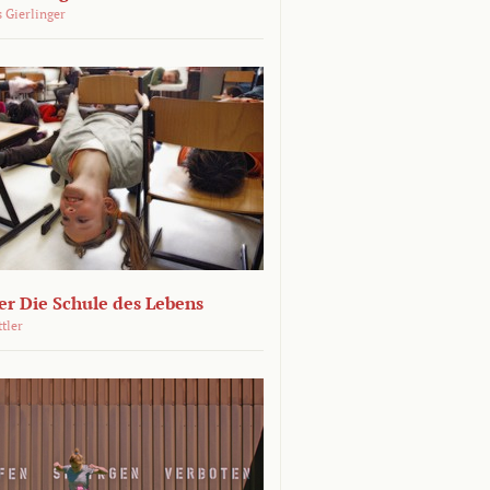
 Gierlinger
r Die Schule des Lebens
ttler