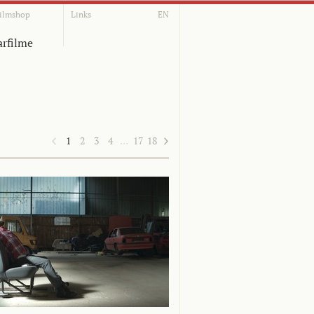
ilmshop
Links
EN
rfilme
1
2
3
4
…
17
18