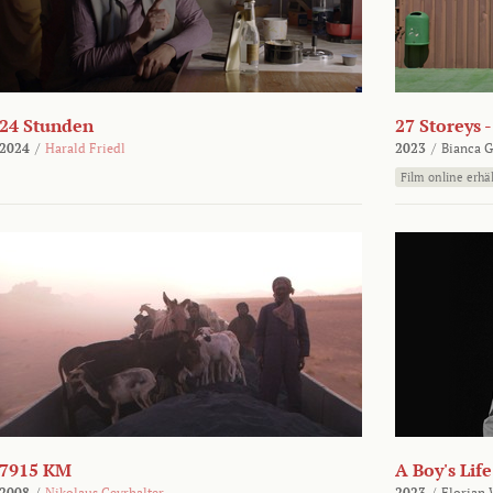
24 Stunden
27 Storeys 
2024
/
Harald Friedl
2023
/
Bianca G
Film online erhäl
7915 KM
A Boy's Life
2008
/
Nikolaus Geyrhalter
2023
/
Florian 