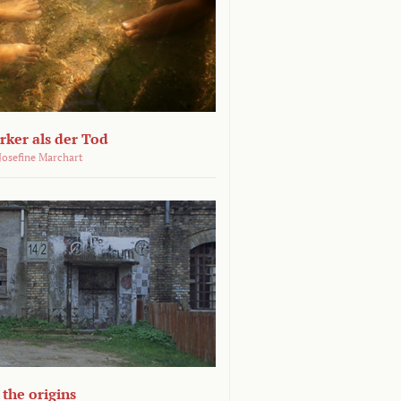
ärker als der Tod
 Josefine Marchart
the origins