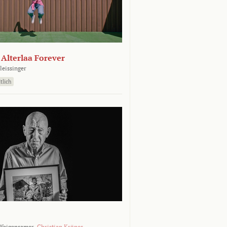
- Alterlaa Forever
leissinger
tlich
Weigensamer,
Christian Krönes