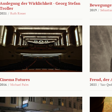
Auslegung der Wirklichkeit - Georg Stefan
Bewegungen
Troller
2019
/
Sebasti
2021
/
Ruth Rieser
Cinema Futures
Freud, der 
2016
/
Michael Palm
2025
/
Yair Qed