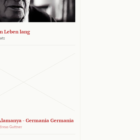
n Leben lang
atz
lamanya - Germania Germania
dreas Guttner