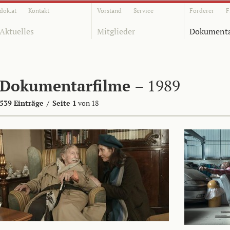
dok.at
Kontakt
Vorstand
Service
Förderer
F
Aktuelles
Mitglieder
Dokumenta
Dokumentarfilme
– 1989
539 Einträge
/
Seite 1
von 18