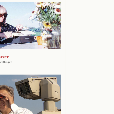
arzer
erflinger