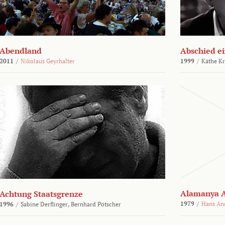
Abendland
Abschied ei
2011
/
Nikolaus Geyrhalter
1999
/
Käthe Kr
Alamanya A
Achtung Staatsgrenze
1979
/
Hans An
1996
/
Sabine Derflinger,
Bernhard Pötscher