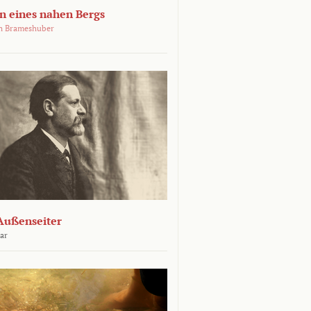
 eines nahen Bergs
an Brameshuber
Außenseiter
ar