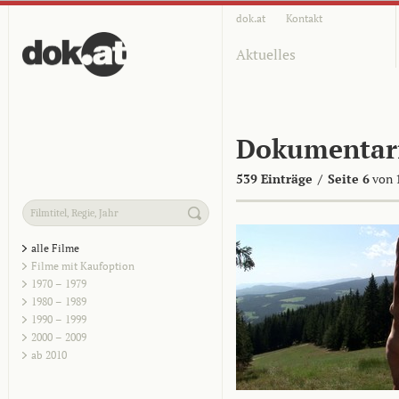
dok.at
Kontakt
Aktuelles
Dokumentar
539 Einträge
/
Seite 6
von 
alle Filme
Filme mit Kaufoption
1970 – 1979
1980 – 1989
1990 – 1999
2000 – 2009
ab 2010