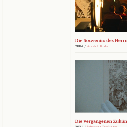
Die Souvenirs des Herr
2004
/
Arash T. Riahi
Die vergangenen Zukün
2021
/
Johannes Gierlinger