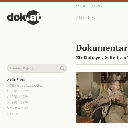
dok.at
Kontakt
Aktuelles
Dokumentar
539 Einträge
/
Seite 1
von 
alle Filme
Filme mit Kaufoption
1970 – 1979
1980 – 1989
1990 – 1999
2000 – 2009
ab 2010