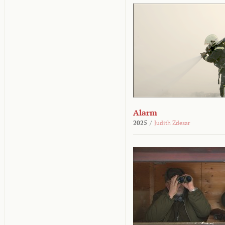
Alarm
2025
/
Judith Zdesar