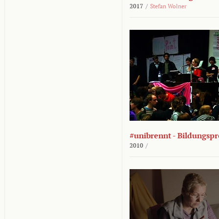
2017
/
Stefan Wolner
#unibrennt - Bildungspr
2010
/