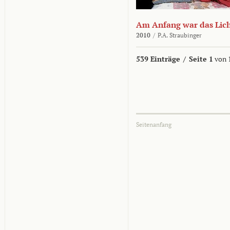
Am Anfang war das Lic
2010
/
P.A. Straubinger
539 Einträge
/
Seite 1
von 
Seitenanfang