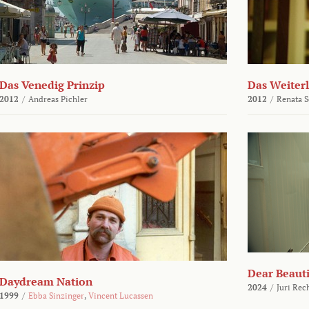
Das Venedig Prinzip
Das Weiter
2012
/
Andreas Pichler
2012
/
Renata 
Dear Beauti
Daydream Nation
2024
/
Juri Rec
1999
/
Ebba Sinzinger
,
Vincent Lucassen