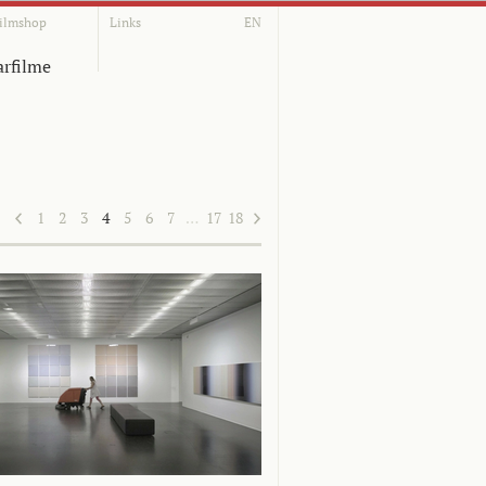
ilmshop
Links
EN
rfilme
1
2
3
4
5
6
7
…
17
18