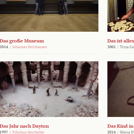
Das große Museum
Das ist alles
2014
/
Johannes Holzhausen
2001
/
Tizza Co
Das Jahr nach Dayton
Das Kind in
1997
/
Nikolaus Geyrhalter
2014
/
Gloria D