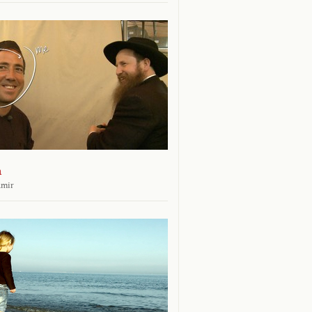
n
amir