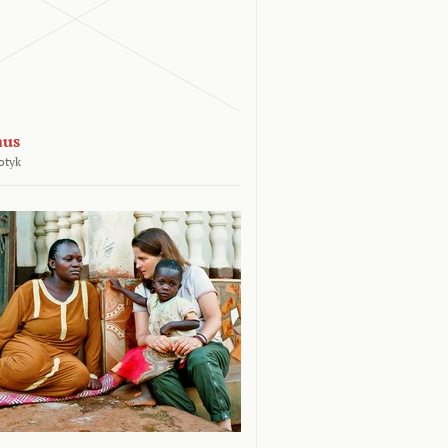
aus
otyk