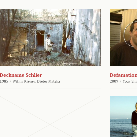
Deckname Schlier
Defamatio
1985
/
Wilma Kiener,
Dieter Matzka
2009
/
Yoav Sh