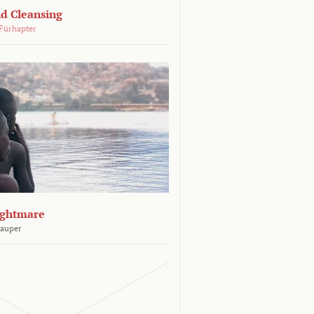
d Cleansing
Fürhapter
ightmare
Sauper