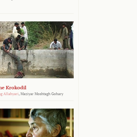
he Krokodil
g Allahyari
,
Maziyar Moshtagh Gohary