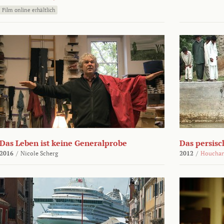
Film online erhältlich
Das Leben ist keine Generalprobe
Das persisc
2016
/
Nicole Scherg
2012
/
Houchan