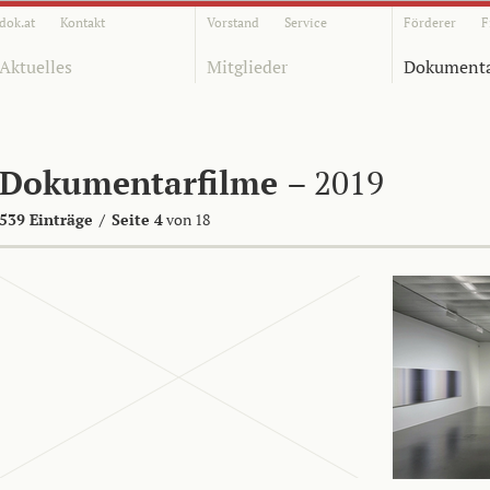
dok.at
Kontakt
Vorstand
Service
Förderer
F
Aktuelles
Mitglieder
Dokumenta
Dokumentarfilme
– 2019
539 Einträge
/
Seite 4
von 18