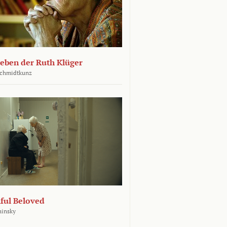
leben der Ruth Klüger
Schmidtkunz
ful Beloved
hinsky