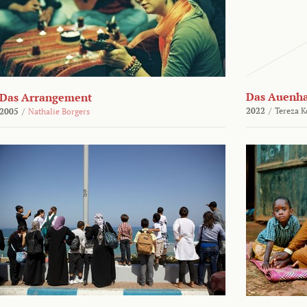
Das Auenh
Das Arrangement
2022
/
Tereza K
2005
/
Nathalie Borgers