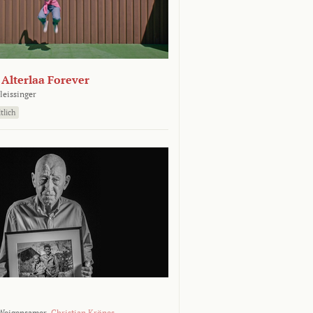
- Alterlaa Forever
leissinger
tlich
Weigensamer,
Christian Krönes