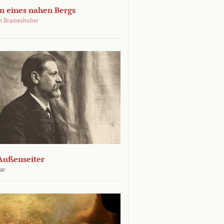
 eines nahen Bergs
an Brameshuber
Außenseiter
ar