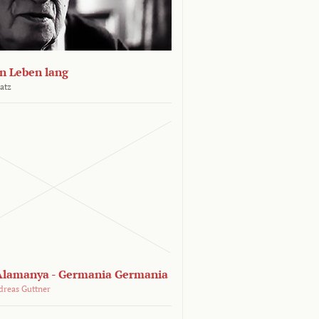
n Leben lang
atz
lamanya - Germania Germania
dreas Guttner