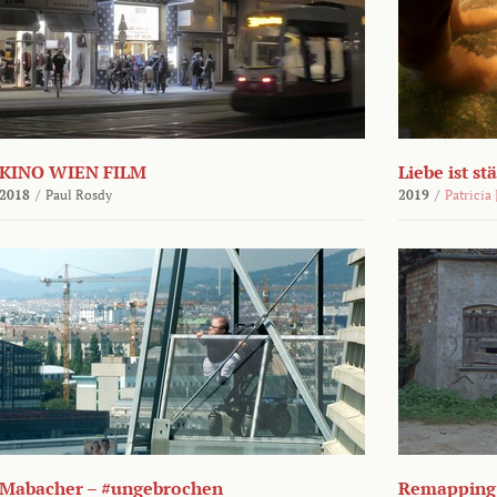
KINO WIEN FILM
Liebe ist st
2018
/
Paul Rosdy
2019
/
Patricia
Mabacher – #ungebrochen
Remapping 