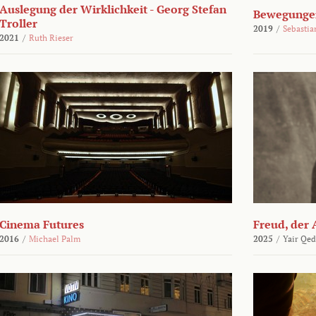
Auslegung der Wirklichkeit - Georg Stefan
Bewegungen
Troller
2019
/
Sebasti
2021
/
Ruth Rieser
Cinema Futures
Freud, der 
2016
/
Michael Palm
2025
/
Yair Qed