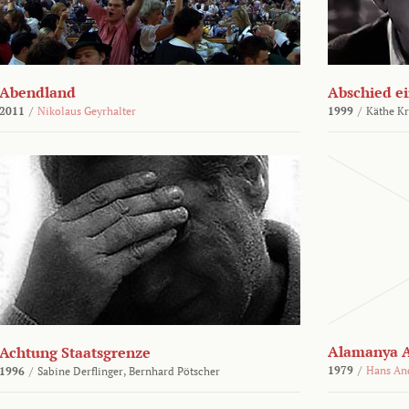
Abendland
Abschied ei
2011
/
Nikolaus Geyrhalter
1999
/
Käthe Kr
Alamanya A
Achtung Staatsgrenze
1979
/
Hans An
1996
/
Sabine Derflinger,
Bernhard Pötscher