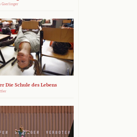
 Gierlinger
r Die Schule des Lebens
ttler