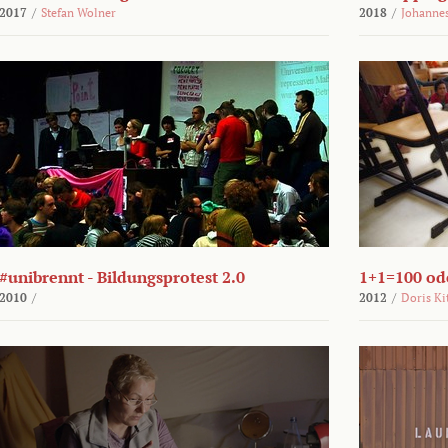
2017
/
Stefan Wolner
2018
/
Johannes
#unibrennt - Bildungsprotest 2.0
1+1=100 ode
2010
/
2012
/
Doris Ki