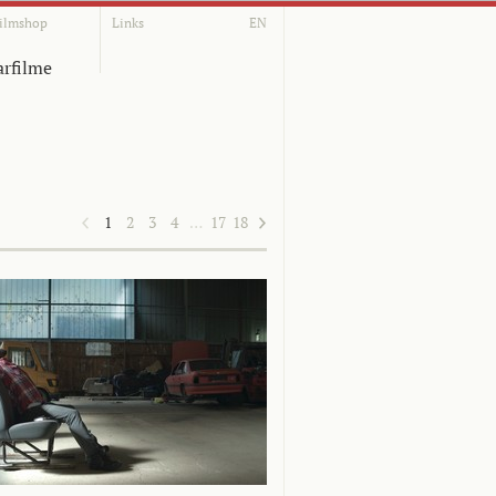
ilmshop
Links
EN
rfilme
1
2
3
4
…
17
18