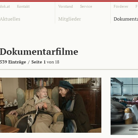
dok.at
Kontakt
Vorstand
Service
Förderer
F
Aktuelles
Mitglieder
Dokumenta
Dokumentarfilme
539 Einträge
/
Seite 1
von 18