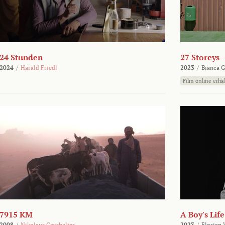
24 Stunden
27 Storeys 
2024
/
Harald Friedl
2023
/
Bianca G
Film online erhäl
7915 KM
A Boy's Life
2008
/
Nikolaus Geyrhalter
2023
/
Florian 