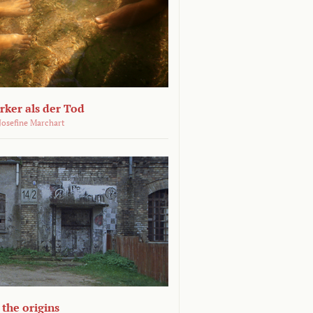
ärker als der Tod
 Josefine Marchart
the origins