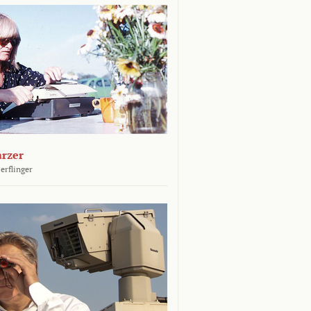
arzer
erflinger