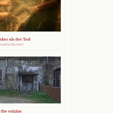
ärker als der Tod
 Josefine Marchart
the origins