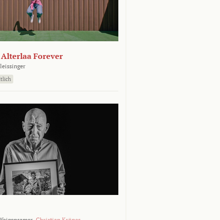
- Alterlaa Forever
leissinger
tlich
Weigensamer,
Christian Krönes