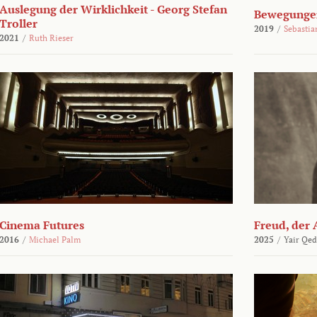
Auslegung der Wirklichkeit - Georg Stefan
Bewegungen
Troller
2019
/
Sebasti
2021
/
Ruth Rieser
Cinema Futures
Freud, der 
2016
/
Michael Palm
2025
/
Yair Qed