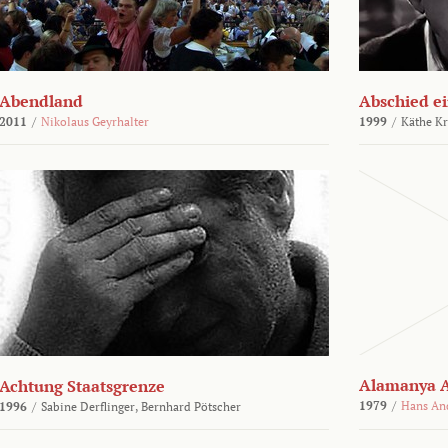
Abendland
Abschied ei
2011
/
Nikolaus Geyrhalter
1999
/
Käthe Kr
Alamanya A
Achtung Staatsgrenze
1979
/
Hans An
1996
/
Sabine Derflinger,
Bernhard Pötscher