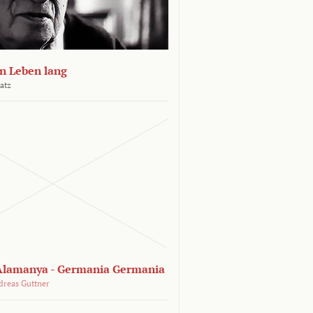
n Leben lang
atz
lamanya - Germania Germania
dreas Guttner