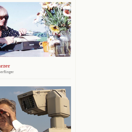
arzer
erflinger