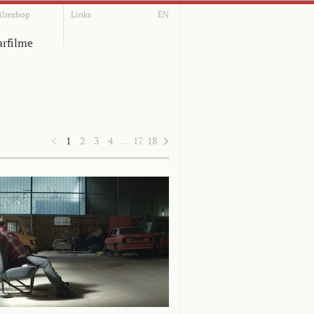
ilmshop
Links
EN
rfilme
1
2
3
4
…
17
18