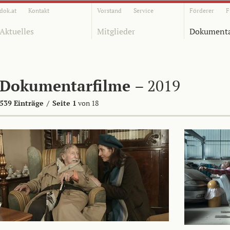
dok.at
Kontakt
Vorstand
Service
Förderer
F
Aktuelles
Mitglieder
Dokumenta
Dokumentarfilme
– 2019
539 Einträge
/
Seite 1
von 18