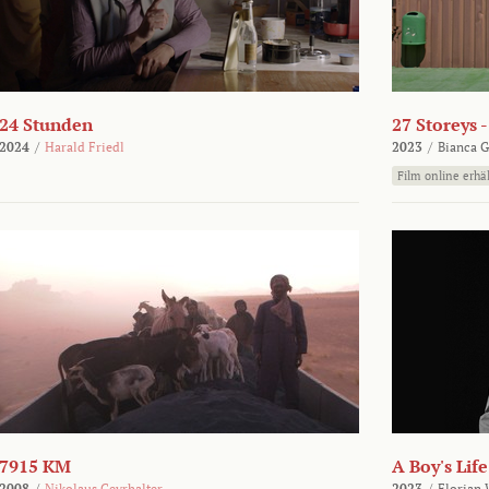
24 Stunden
27 Storeys 
2024
/
Harald Friedl
2023
/
Bianca G
Film online erhäl
7915 KM
A Boy's Life
2008
/
Nikolaus Geyrhalter
2023
/
Florian 