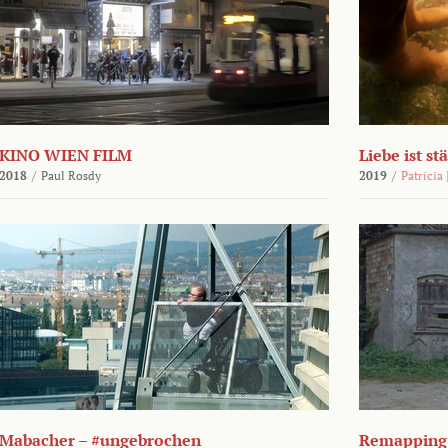
KINO WIEN FILM
Liebe ist st
2018
/
Paul Rosdy
2019
/
Patricia
Mabacher – #ungebrochen
Remapping 