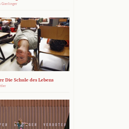
 Gierlinger
r Die Schule des Lebens
ttler