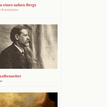
 eines nahen Bergs
an Brameshuber
Außenseiter
ar