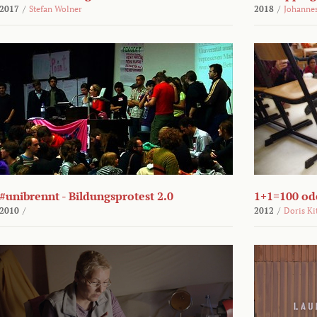
2017
/
Stefan Wolner
2018
/
Johannes
#unibrennt - Bildungsprotest 2.0
1+1=100 ode
2010
/
2012
/
Doris Ki