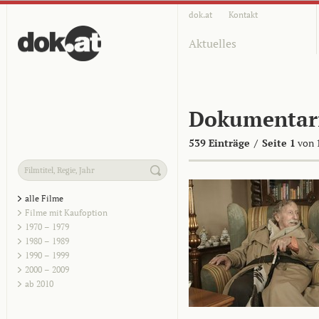
dok.at
Kontakt
Aktuelles
Dokumentar
539 Einträge
/
Seite 1
von 
alle Filme
Filme mit Kaufoption
1970 – 1979
1980 – 1989
1990 – 1999
2000 – 2009
ab 2010