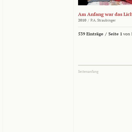
Am Anfang war das Lic
2010
/
P.A. Straubinger
539 Einträge
/
Seite 1
von 
Seitenanfang