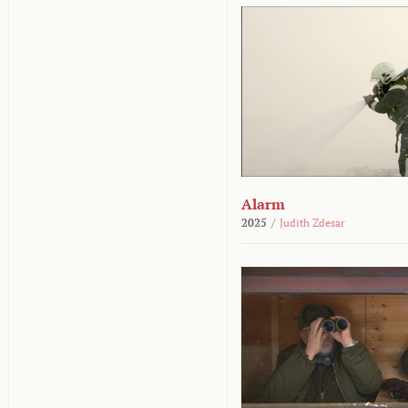
Alarm
2025
/
Judith Zdesar