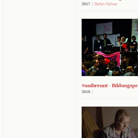
2017
/
Stefan Wolner
#unibrennt - Bildungspr
2010
/