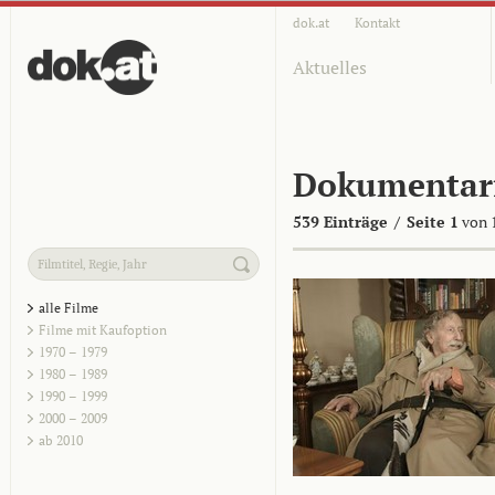
dok.at
Kontakt
Aktuelles
Dokumentar
539 Einträge
/
Seite 1
von 
alle Filme
Filme mit Kaufoption
1970 – 1979
1980 – 1989
1990 – 1999
2000 – 2009
ab 2010