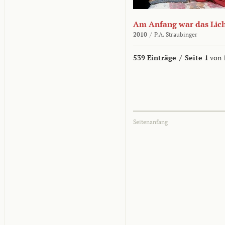
Am Anfang war das Lic
2010
/
P.A. Straubinger
539 Einträge
/
Seite 1
von 
Seitenanfang