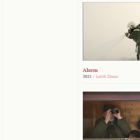
Alarm
2025
/
Judith Zdesar