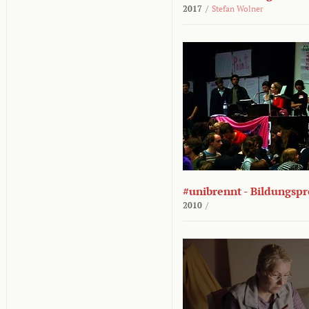
2017
/
Stefan Wolner
#unibrennt - Bildungspr
2010
/