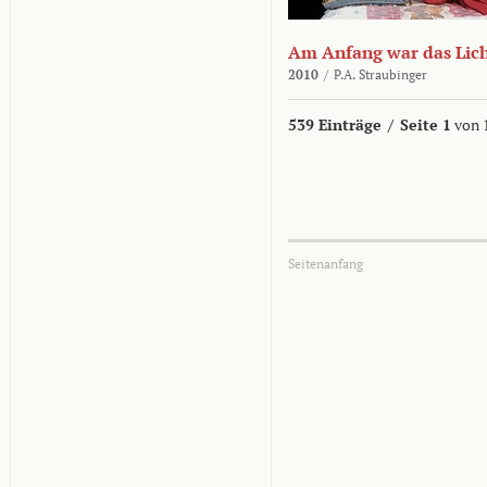
Am Anfang war das Lic
2010
/
P.A. Straubinger
539 Einträge
/
Seite 1
von 
Seitenanfang