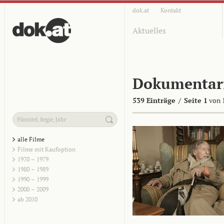
dok.at
Kontakt
Aktuelles
Dokumentar
539 Einträge
/
Seite 1
von 
alle Filme
Filme mit Kaufoption
1970 – 1979
1980 – 1989
1990 – 1999
2000 – 2009
ab 2010