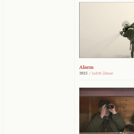
Alarm
2025
/
Judith Zdesar