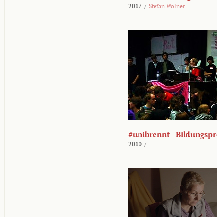
2017
/
Stefan Wolner
#unibrennt - Bildungspr
2010
/