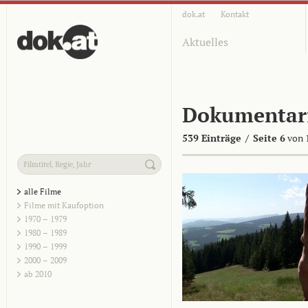
dok.at
Kontakt
Aktuelles
Dokumentar
539 Einträge
/
Seite 6
von 
alle Filme
Filme mit Kaufoption
1970 – 1979
1980 – 1989
1990 – 1999
2000 – 2009
ab 2010