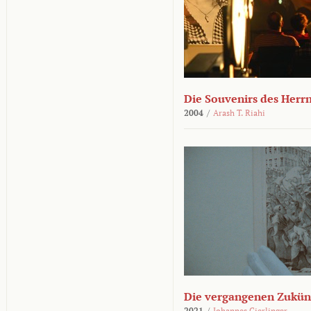
Die Souvenirs des Herr
2004
/
Arash T. Riahi
Die vergangenen Zukün
2021
/
Johannes Gierlinger