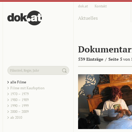
dok.at
Kontakt
Aktuelles
Dokumentar
539 Einträge
/
Seite 5
von 
alle Filme
Filme mit Kaufoption
1970 – 1979
1980 – 1989
1990 – 1999
2000 – 2009
ab 2010