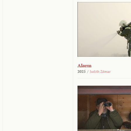
Alarm
2025
/
Judith Zdesar