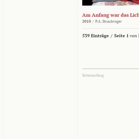
Am Anfang war das Lic
2010
/
P.A. Straubinger
539 Einträge
/
Seite 1
von 
Seitenanfang