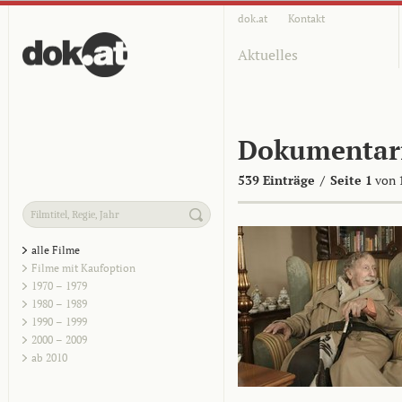
dok.at
Kontakt
Aktuelles
Dokumentar
539 Einträge
/
Seite 1
von 
alle Filme
Filme mit Kaufoption
1970 – 1979
1980 – 1989
1990 – 1999
2000 – 2009
ab 2010