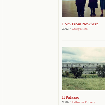
I Am From Nowhere
2002
/
Georg Misch
Il Palazzo
2006
/
Katharina Copony