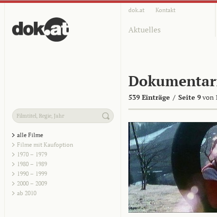
dok.at
Kontakt
Aktuelles
Dokumentar
539 Einträge
/
Seite 9
von 
alle Filme
Filme mit Kaufoption
1970 – 1979
1980 – 1989
1990 – 1999
2000 – 2009
ab 2010