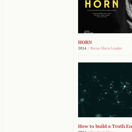
HORN
2014
/
Reina-Marie Loader
How to build a Truth E