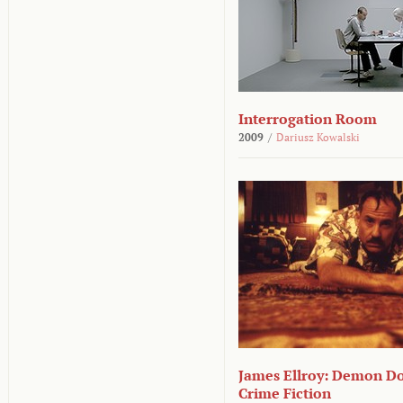
Interrogation Room
2009
/
Dariusz Kowalski
James Ellroy: Demon D
Crime Fiction