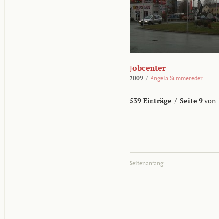
Jobcenter
2009
/
Angela Summereder
539 Einträge
/
Seite 9
von 
Seitenanfang