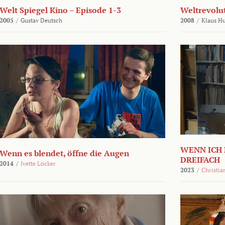
Welt Spiegel Kino – Episode 1-3
Weltrevolu
2005
/
Gustav Deutsch
2008
/
Klaus H
WENN ICH 
Wenn es blendet, öffne die Augen
DREIFACH
2014
/
Ivette Löcker
2023
/
Christia