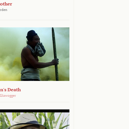
other
arden
n's Death
 Glawogger