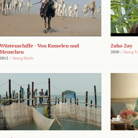
Wüstenschiffe - Von Kamelen und
Zaho Zay
Menschen
2020
/
Georg Ti
2012
/
Georg Misch