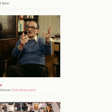
k Baker
ur
chholzer,
Ruth Beckermann