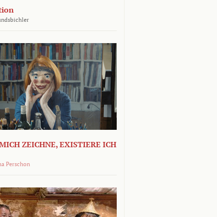
tion
undsbichler
MICH ZEICHNE, EXISTIERE ICH
na Perschon