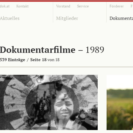
dok.at
Kontakt
Vorstand
Service
Förderer
F
Aktuelles
Mitglieder
Dokumenta
Dokumentarfilme
– 1989
539 Einträge
/
Seite 18
von 18