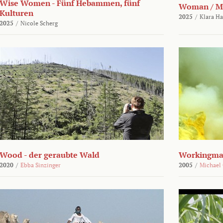
Wise Women - Fünf Hebammen, fünf
Woman / M
Kulturen
2025
/
Klara H
2025
/
Nicole Scherg
Wood - der geraubte Wald
Workingma
2020
/
Ebba Sinzinger
2005
/
Michael