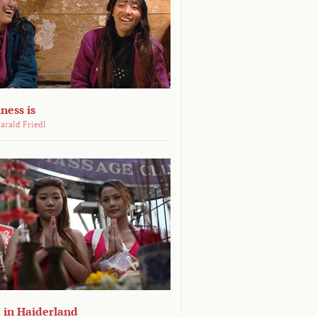
ness is
arald Friedl
 in Haiderland