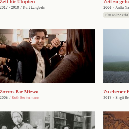
Zeit für Utopien
Zeit zu geh
2017 - 2018
/
Kurt Langbein
2006
/
Anita N
Film online erhäl
Zorros Bar Mizwa
Zu ebener 
2006
/
Ruth Beckermann
2017
/
Birgit B