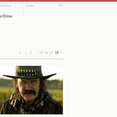
ilmshop
Links
EN
rfilme
1
2
…
15
16
17
18