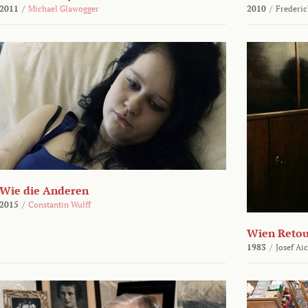
2011
/
Michael Glawogger
2010
/
Frederic
Wie die Anderen
2015
/
Constantin Wulff
Wien Reto
1983
/
Josef Ai