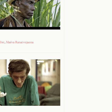
ller
,
Maéva Ranaïvojaona