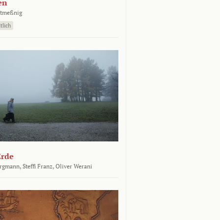
en
atmeßnig
tlich
Erde
ergmann,
Steffi Franz,
Oliver Werani