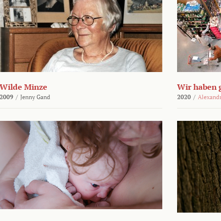
Wilde Minze
Wir haben 
2009
/
Jenny Gand
2020
/
Alexand