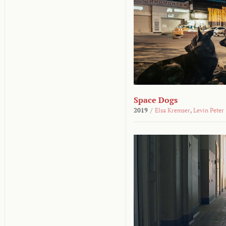
Space Dogs
2019
/
Elsa Kremser
,
Levin Peter