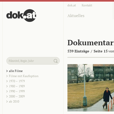
dok.at
Kontakt
Aktuelles
Dokumentar
539 Einträge
/
Seite 15
von
alle Filme
Filme mit Kaufoption
1970 – 1979
1980 – 1989
1990 – 1999
2000 – 2009
ab 2010