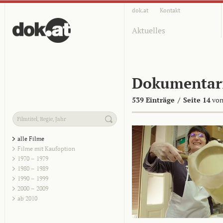
dok.at
Kontakt
Aktuelles
Dokumentar
539 Einträge
/
Seite 14
von
alle Filme
Filme mit Kaufoption
1970 – 1979
1980 – 1989
1990 – 1999
2000 – 2009
ab 2010