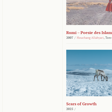
Rumi – Poesie des Islam
2007
/
Houchang Allahyari
,
Tom-
Scars of Growth
2025
/