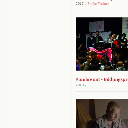
2017
/
Stefan Wolner
#unibrennt - Bildungspr
2010
/