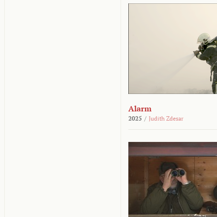
Alarm
2025
/
Judith Zdesar