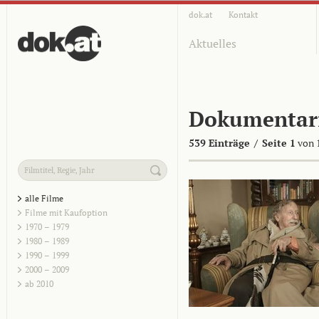
dok.at
Kontakt
Aktuelles
Dokumentar
539 Einträge
/
Seite 1
von 
alle Filme
Filme mit Kaufoption
1970 – 1979
1980 – 1989
1990 – 1999
2000 – 2009
ab 2010