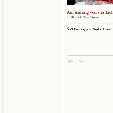
Am Anfang war das Lic
2010
/
P.A. Straubinger
539 Einträge
/
Seite 1
von 
Seitenanfang