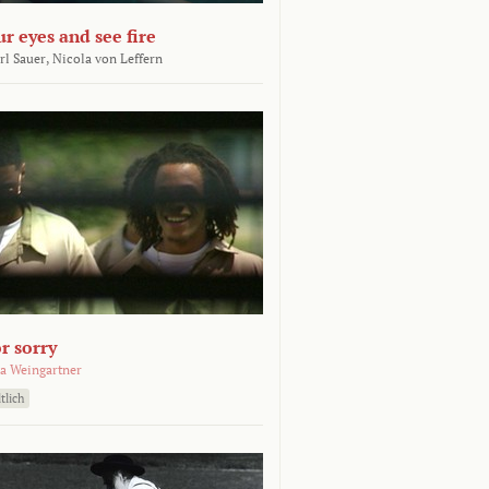
ur eyes and see fire
rl Sauer,
Nicola von Leffern
r sorry
a Weingartner
tlich