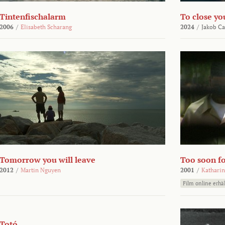
Tintenfischalarm
To close yo
2006
/
Elisabeth Scharang
2024
/
Jakob Ca
Tomorrow you will leave
Too soon fo
2012
/
Martin Nguyen
2001
/
Katharin
Film online erhäl
Totó