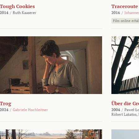
Tough Cookies
Traceroute
2014
/
Ruth Kaaserer
2016
/
Johannes
Film online erhäl
Trog
Über die Gr
2024
/
Gabriele Hochleitner
2004
/
Paweł Ło
Róbert Lakatos,