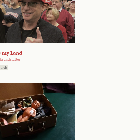
s my Land
Brandstätter
tlich