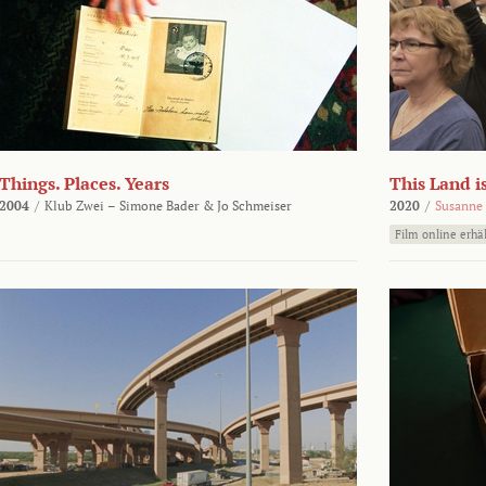
Things. Places. Years
This Land i
2004
/
Klub Zwei – Simone Bader & Jo Schmeiser
2020
/
Susanne 
Film online erhäl