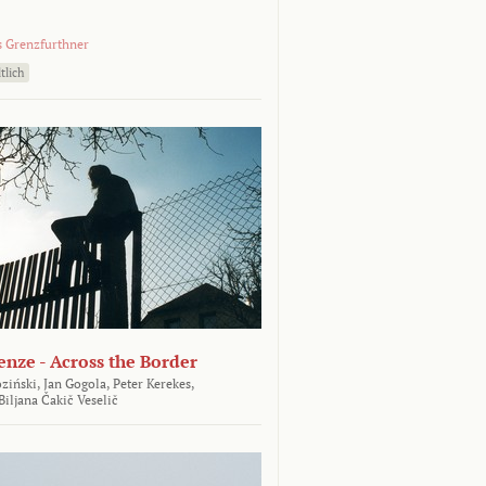
 Grenzfurthner
tlich
enze - Across the Border
ziński,
Jan Gogola,
Peter Kerekes,
Biljana Čakič Veselič