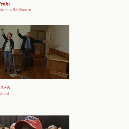
Train
ohannes Holzhausen
aße 6
Henkel