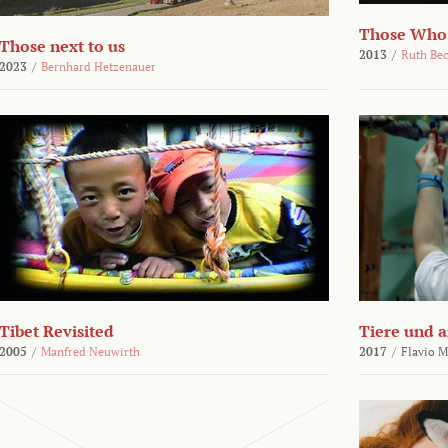
Those Who
Those next to us
2013
/
Ruth Be
2023
/
Bernhard Hetzenauer
Tibet Revisited
Tiere und 
2005
/
Manfred Neuwirth
2017
/
Flavio M