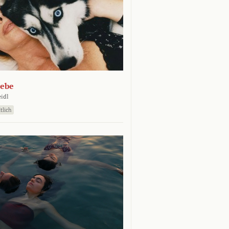
iebe
eidl
tlich