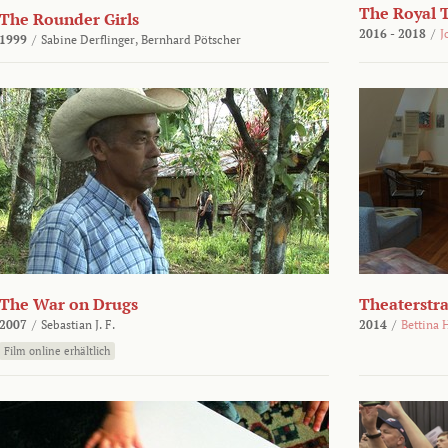
The Royal 
The Rounder Girls
2016 - 2018
/
J
1999
/
Sabine Derflinger,
Bernhard Pötscher
The War on Drugs
Theaterstr
2007
/
Sebastian J. F.
2014
/
Bettina 
Film online erhältlich