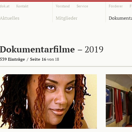
dok.at
Kontakt
Vorstand
Service
Förderer
F
Aktuelles
Mitglieder
Dokumenta
Dokumentarfilme
– 2019
539 Einträge
/
Seite 16
von 18