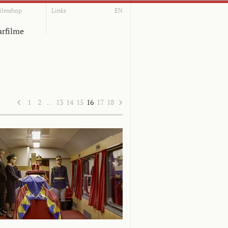
ilmshop
Links
EN
rfilme
1
2
…
13
14
15
16
17
18