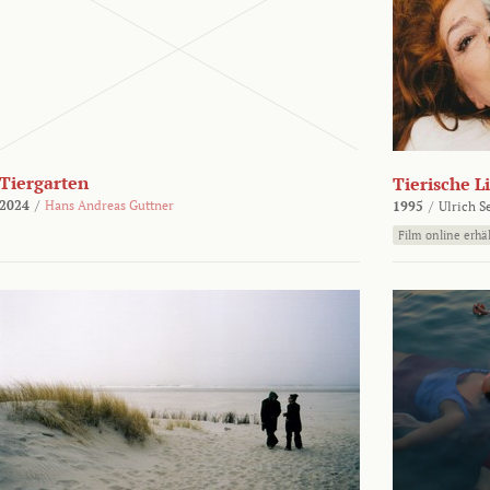
Tiergarten
Tierische L
2024
/
Hans Andreas Guttner
1995
/
Ulrich S
Film online erhäl